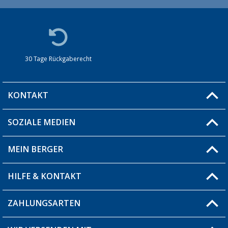
30 Tage Rückgaberecht
KONTAKT
SOZIALE MEDIEN
Du hast eine Frage?
MEIN BERGER
Filiale finden
HILFE & KONTAKT
Blog
Produkttester
ZAHLUNGSARTEN
Fragen & Antworten / FAQ
Berger Bewusst
Versandinformationen