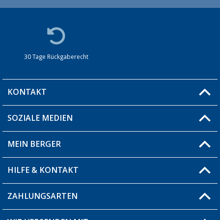
30 Tage Rückgaberecht
KONTAKT
SOZIALE MEDIEN
Du hast eine Frage?
MEIN BERGER
Filiale finden
HILFE & KONTAKT
Blog
Produkttester
ZAHLUNGSARTEN
Fragen & Antworten / FAQ
Berger Bewusst
Versandinformationen