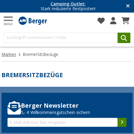
Camping Outlet:
Stark reduzierte Restposten!
Marken
BremerSitzbezüge
BREMERSITZBEZÜGE
Berger Newsletter
5,- € Willkommensgutschein sichern