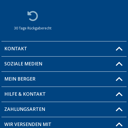
30 Tage Rückgaberecht
KONTAKT
SOZIALE MEDIEN
Du hast eine Frage?
MEIN BERGER
Filiale finden
HILFE & KONTAKT
Blog
Produkttester
ZAHLUNGSARTEN
Fragen & Antworten / FAQ
Berger Bewusst
Versandinformationen
WIR VERSENDEN MIT