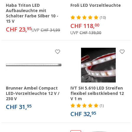
Haba Triton LED
Froli LED Vorzeltleuchte
Aufbauleuchte mit
Schalter Farbe Silber 10 -
(10)
15 V
CHF 118,
00
CHF 23,
95
UVP
CHF 34,99
UVP
CHF 139,00
Brunner Ambel Compact
IVT SH 5.610 LED Streifen
LED-Vorzeltleuchte 12 V /
flexibel selbstklebend 12
230 V
V 1 m
CHF 31,
95
(1)
CHF 32,
95