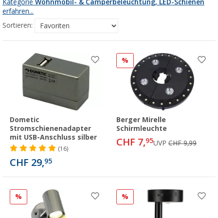
Kategorie
Wohnmobil- & Camperbeleuchtung, LED-Schienen
erfahren...
Sortieren:
%
Dometic
Berger Mirelle
Stromschienenadapter
Schirmleuchte
mit USB-Anschluss silber
CHF 7,
95
UVP
CHF 9,99
(16)
CHF 29,
95
%
%