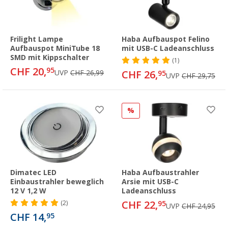
Frilight Lampe
Haba Aufbauspot Felino
Aufbauspot MiniTube 18
mit USB-C Ladeanschluss
SMD mit Kippschalter
(1)
CHF 20,
95
UVP
CHF 26,99
CHF 26,
95
UVP
CHF 29,75
%
Dimatec LED
Haba Aufbaustrahler
Einbaustrahler beweglich
Arsie mit USB-C
12 V 1,2 W
Ladeanschluss
CHF 22,
(2)
95
UVP
CHF 24,95
CHF 14,
95