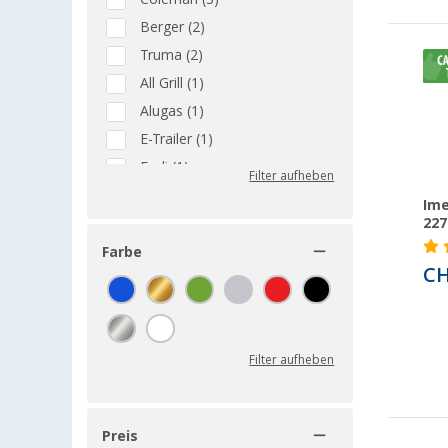
Berger (2)
Truma (2)
All Grill (1)
Alugas (1)
E-Trailer (1)
Froli (1)
Filter aufheben
HPV (1)
Ime
Imex (1)
22
Lilie (1)
Farbe
CH
Primus (1)
Trangia (1)
Filter aufheben
Preis