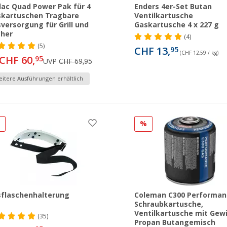
ac Quad Power Pak für 4
Enders 4er-Set Butan
kartuschen Tragbare
Ventilkartusche
versorgung für Grill und
Gaskartusche 4 x 227 g
cher
(4)
(5)
CHF 13,
95
(CHF 12,59 / kg)
CHF 60,
95
UVP
CHF 69,95
itere Ausführungen erhältlich
%
%
flaschenhalterung
Coleman C300 Performan
Schraubkartusche,
Ventilkartusche mit Gew
(35)
Propan Butangemisch