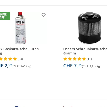
x Gaskartusche Butan
Enders Schraubkartusche
7g
Gramm
(94)
(11)
F 2,
CHF 7,
95
95
(CHF 13,00 / kg)
(CHF 18,71 / kg)