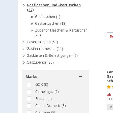
Gasflaschen und -kartuschen
(37)
Gasflaschen (1)
Gaskartuschen (18)
Zubehör Flaschen & Kartuschen
(20)
Gasinstallation (51)
Gasinhaltsmesser (11)
Gaskästen & Befestigungen (7)
Gaszubehör (80)
Cam
Gas
Marke
Sch
GOK (8)
Campingaz (6)
ab
Enders (4)
(CHF 
Cadac Dometic (3)
We
Coleman (3)