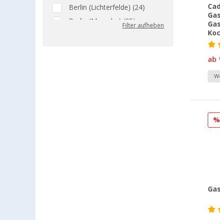
Cad
Berlin (Lichterfelde) (24)
Gas
Berlin (Marzahn) (25)
Gas
Filter aufheben
Ko
Berlin (Tegel) (26)
Bielefeld (24)
ab
Bindlach (16)
Bischofsheim (25)
We
Bocholt (25)
Bordeaux (FR) (19)
Braunschweig (22)
Buchholz (24)
Chartres (FR) (7)
Coburg / Dörfles-Esbach (16)
Cottbus (23)
Cuxhaven (20)
Gas
Deggendorf (21)
Dettingen unter Teck (19)