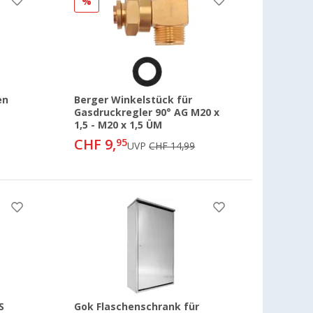
%
en
Berger Winkelstück für
Gasdruckregler 90° AG M20 x
1,5 - M20 x 1,5 ÜM
CHF 9,
95
UVP
CHF 14,99
S
Gok Flaschenschrank für