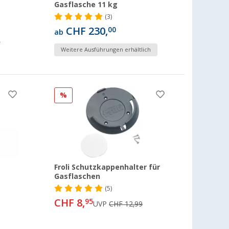
Gasflasche 11 kg
(3)
CHF 230,
00
ab
9
Weitere Ausführungen erhältlich
%
Froli Schutzkappenhalter für
Gasflaschen
(5)
CHF 8,
95
UVP
CHF 12,99