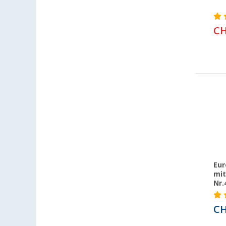
Losheim (17)
Lyon (FR) (17)
CH
Magdeburg (25)
Moormerland (23)
Möser (25)
Mülheim an der Ruhr (20)
Mülheim-Kärlich (27)
Neu-Ulm (21)
Neuenburg am Rhein (21)
Neumarkt (25)
Neustadt Dosse (16)
Neustrelitz (21)
Eur
mit
Nieuwegein (NL) (15)
Nr.
Nieuwerkerk (NL) (15)
Nottuln (23)
CH
Nürnberg (26)