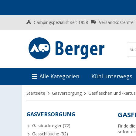
Campingspezialist seit 1958
Versandkostenfrei
Alle Kategorien
Kühl unterwegs
Startseite
Gasversorgung
Gasflaschen und -kartu
GASVERSORGUNG
GASF
Gasdruckregler (72)
Finde di
sofort ei
Gasschläuche (32)