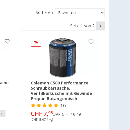
Sortieren:
Seite 1 von 2
%
sche
Coleman C500 Performance
Schraubkartusche,
Ventilkartusche mit Gewinde
Propan Butangemisch
(13)
CHF 7,
95
h
UVP
CHF 10,49
(CHF 18,07 / kg)