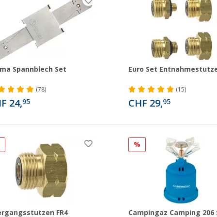
ma Spannblech Set
Euro Set Entnahmestutz
(78)
(15)
F 24,
CHF 29,
95
95
%
%
rgangsstutzen FR4
Campingaz Camping 206 