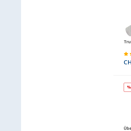
Heidelberg (19)
Heiligenhafen (27)
Heiligenzimmern (17)
Herten (22)
Hooksiel (15)
Tru
Isny im Allgäu (19)
Kaiserslautern (27)
CH
Kerpen (22)
Kesselsdorf (17)
Kiel (23)
Klagenfurt (21)
Klettgau / Erzingen (23)
Kolbermoor (22)
Leipzig - Wiedemar (25)
Leverkusen (24)
Linz/Traun (AT) (22)
Übe