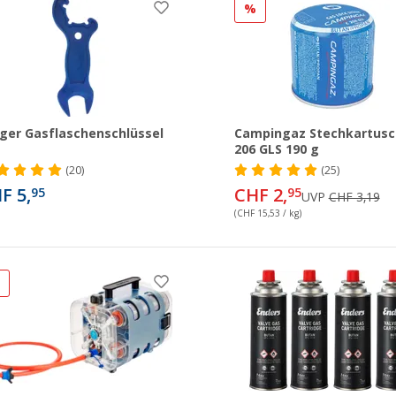
%
ger Gasflaschenschlüssel
Campingaz Stechkartusc
206 GLS 190 g
(20)
(25)
F 5,
CHF 2,
95
95
UVP
CHF 3,19
(CHF 15,53 / kg)
%