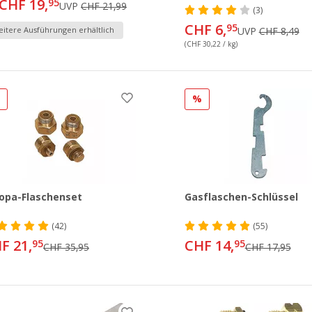
CHF 19,
95
UVP
CHF 21,99
(3)
CHF 6,
95
itere Ausführungen erhältlich
UVP
CHF 8,49
(CHF 30,22 / kg)
%
%
opa-Flaschenset
Gasflaschen-Schlüssel
(42)
(55)
F 21,
CHF 14,
95
95
CHF 35,95
CHF 17,95