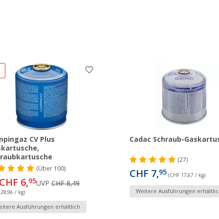
%
pingaz CV Plus
Cadac Schraub-Gaskartu
kartusche,
raubkartusche
(27)
(
Über
100)
CHF 7,
95
(CHF 17,67 / kg)
CHF 6,
95
UVP
CHF 8,49
Weitere Ausführungen erhältlic
28,96 / kg)
itere Ausführungen erhältlich