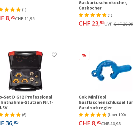
Gaskartuschenkocher,
Gaskocher
(1)
(1)
F 8,
95
CHF 11,95
CHF 23,
95
UVP
CHF 28,9
%
o-Set D G12 Professional
Gok MiniTool
 Entnahme-Stutzen Nr.1-
Gasflaschenschlüssel für
4 SV
Gasdruckregler
(6)
(
Über
100)
F 36,
CHF 8,
95
95
CHF 10,95