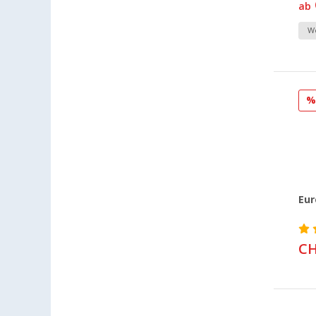
ab
Dornbirn (AT) (15)
Eisenach (15)
We
Ellingen (17)
Erfurt (26)
Eriskirch (25)
Frankfurt am Main (24)
Freiburg (23)
Fulda (14)
Gera (22)
Gießen (23)
Eur
Grafenau (13)
Göttingen (24)
CH
Gütersloh (17)
Hamburg (24)
Hannover (24)
Heide (16)