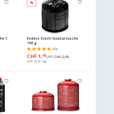
%
he C
Enders Stech-Gaskartusche
190 g
(33)
CHF 1,
95
UVP
CHF 2,49
(CHF 10,26 / kg)