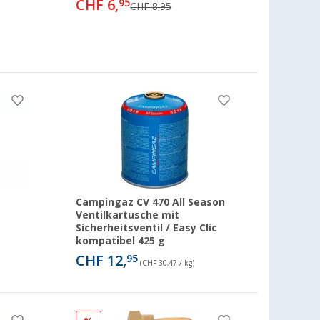
CHF 6,
95
CHF 8,95
Campingaz CV 470 All Season
Ventilkartusche mit
Sicherheitsventil / Easy Clic
kompatibel 425 g
CHF 12,
95
(CHF 30,47 / kg)