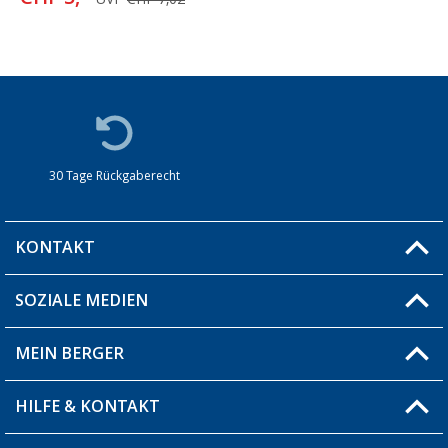
30 Tage Rückgaberecht
KONTAKT
SOZIALE MEDIEN
Du hast eine Frage?
MEIN BERGER
Filiale finden
HILFE & KONTAKT
Blog