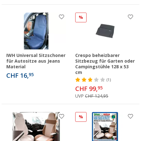
%
IWH Universal Sitzschoner
Crespo beheizbarer
für Autositze aus Jeans
Sitzbezug für Garten oder
Material
Campingstühle 128 x 53
cm
CHF 16,
95
(1)
CHF 99,
95
UVP
CHF 124,95
%