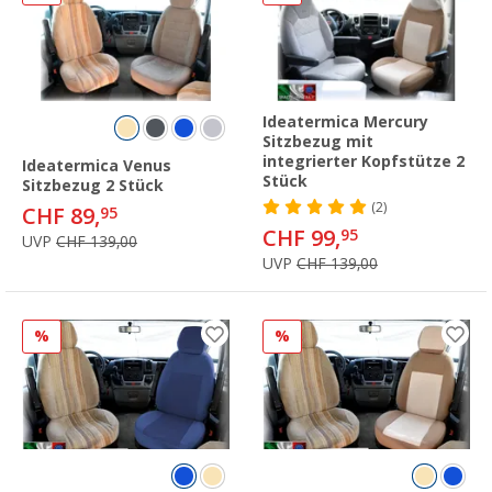
Ideatermica Mercury
Sitzbezug mit
integrierter Kopfstütze 2
Ideatermica Venus
Stück
Sitzbezug 2 Stück
(2)
CHF 89,
95
CHF 99,
95
UVP
CHF 139,00
UVP
CHF 139,00
%
%