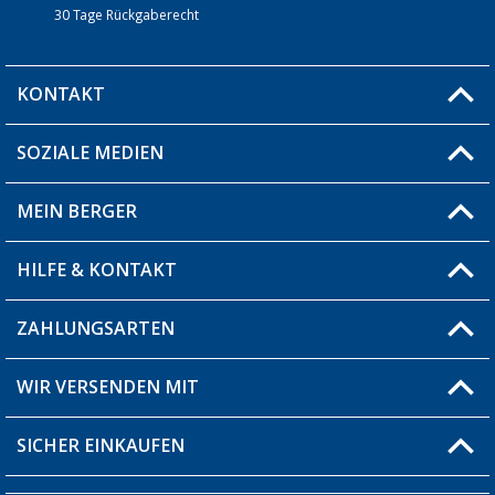
30 Tage Rückgaberecht
KONTAKT
SOZIALE MEDIEN
Du hast eine Frage?
MEIN BERGER
Filiale finden
HILFE & KONTAKT
Blog
Produkttester
ZAHLUNGSARTEN
Fragen & Antworten / FAQ
Berger Bewusst
Versandinformationen
WIR VERSENDEN MIT
Über uns
Rücksendung
SICHER EINKAUFEN
Bestellstatus