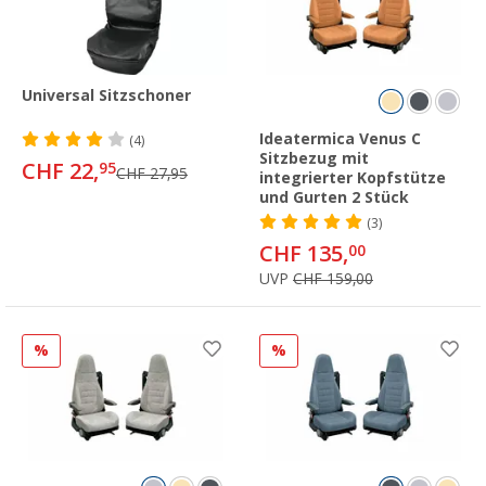
Universal Sitzschoner
Ideatermica Venus C
(4)
Sitzbezug mit
CHF 22,
95
CHF 27,95
integrierter Kopfstütze
und Gurten 2 Stück
(3)
CHF 135,
00
UVP
CHF 159,00
%
%