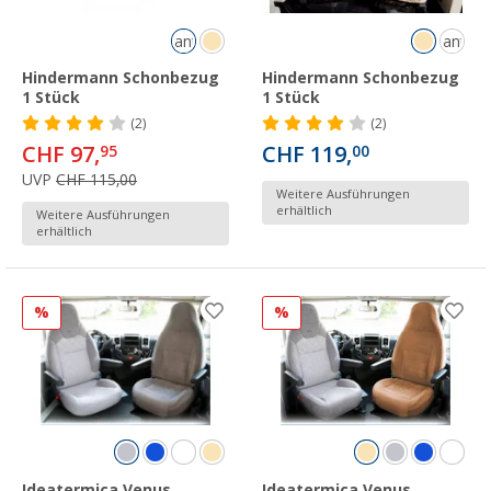
anthrazit/hellgrau
anthraz
Hindermann Schonbezug
Hindermann Schonbezug
1 Stück
1 Stück
(2)
(2)
CHF 97,
CHF 119,
95
00
UVP
CHF 115,00
Weitere Ausführungen
erhältlich
Weitere Ausführungen
erhältlich
%
%
Ideatermica Venus
Ideatermica Venus