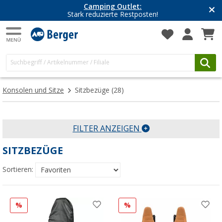
Camping Outlet:
Stark reduzierte Restposten!
Konsolen und Sitze
Sitzbezüge
(28)
FILTER ANZEIGEN
SITZBEZÜGE
Sortieren:
%
%