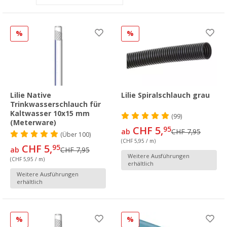
%
%
Lilie Native
Lilie Spiralschlauch grau
Trinkwasserschlauch für
Kaltwasser 10x15 mm
(99)
(Meterware)
CHF 5,
95
ab
CHF 7,95
(
Über
100)
(CHF 5,95 / m)
CHF 5,
95
ab
CHF 7,95
Weitere Ausführungen
(CHF 5,95 / m)
erhältlich
Weitere Ausführungen
erhältlich
%
%