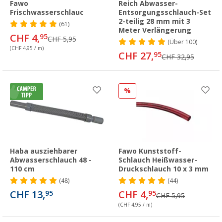
Fawo
Reich Abwasser-
Frischwasserschlauc
Entsorgungsschlauch-Set
2-teilig 28 mm mit 3
(61)
Meter Verlängerung
CHF 4,
95
CHF 5,95
(
Über
100)
(CHF 4,95 / m)
CHF 27,
95
CHF 32,95
%
Haba ausziehbarer
Fawo Kunststoff-
Abwasserschlauch 48 -
Schlauch Heißwasser-
110 cm
Druckschlauch 10 x 3 mm
(48)
(44)
CHF 13,
CHF 4,
95
95
CHF 5,95
(CHF 4,95 / m)