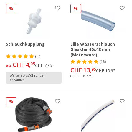
%
%
Schlauchkupplung
Lilie Wasserschlauch
Glasklar 40x48 mm
(Meterware)
(14)
(18)
CHF 4,
95
ab
CHF 7,95
CHF 13,
95
CHF 15,95
Weitere Ausführungen
(CHF 13,95 / m)
erhältlich
%