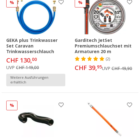
%
%
GEKA plus Trinkwasser
Garditech JetSet
Set Caravan
Premiumschlauchset mit
Trinkwasserschlauch
Armaturen 20 m
CHF 130,
00
(2)
CHF 39,
95
UVP
CHF 149,00
UVP
CHF 49,90
Weitere Ausführungen
erhältlich
%