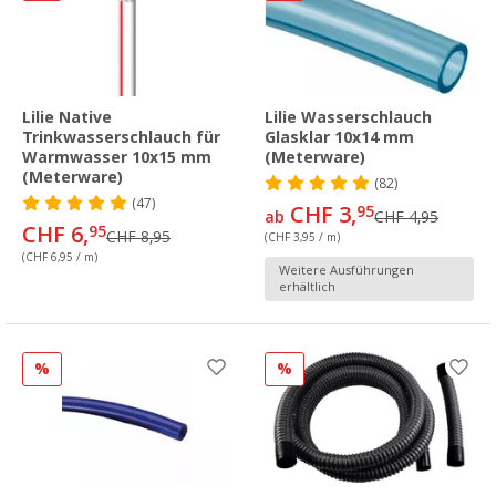
Lilie Native
Lilie Wasserschlauch
Trinkwasserschlauch für
Glasklar 10x14 mm
Warmwasser 10x15 mm
(Meterware)
(Meterware)
(82)
(47)
CHF 3,
95
ab
CHF 4,95
CHF 6,
95
CHF 8,95
(CHF 3,95 / m)
(CHF 6,95 / m)
Weitere Ausführungen
erhältlich
%
%