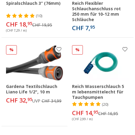
Spiralschlauch 3” (76mm)
Reich Flexibler
Schlauchanschluss rot
250 mm für 10-12 mm
(10)
Schläuche
CHF 18,
95
CHF 19,95
CHF 7,
95
(CHF 7,29 / m)
%
%
Gardena Textilschlauch
Reich Wasserschlauch 5
Liano Life 1/2", 10 m
m lebensmittelecht für
Tauchpumpen
CHF 32,
95
UVP
CHF 34,99
(20)
CHF 14,
95
CHF 16,95
(CHF 2,99 / m)