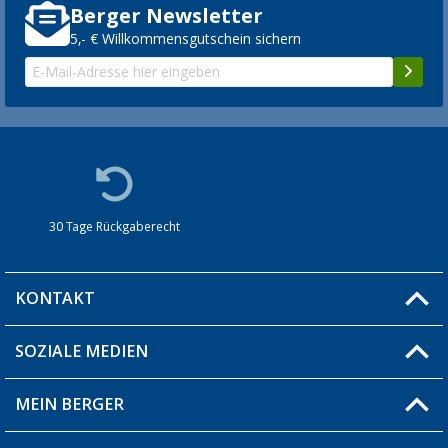
Berger Newsletter
5,- € Willkommensgutschein sichern
30 Tage Rückgaberecht
KONTAKT
SOZIALE MEDIEN
Du hast eine Frage?
MEIN BERGER
Filiale finden