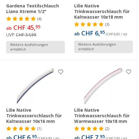
Gardena Textilschlauch
Lilie Native
Liano Xtreme 1/2"
Trinkwasserschlauch für
Kaltwasser 10x18 mm
(4)
(3)
CHF 45,
95
ab
CHF 6,
95
ab
UVP
CHF 54,99
(CHF 6,95 / m)
Weitere Ausführungen
Weitere Ausführungen
erhältlich
erhältlich
Lilie Native
Lilie Native
Trinkwasserschlauch für
Trinkwasserschlauch für
Kaltwasser 10x16 mm
Warmwasser 10x18 mm
(1)
(2)
CHF 6,
CHF 7,
95
95
ab
ab
(CHF 6,95 / m)
(CHF 7,95 / m)