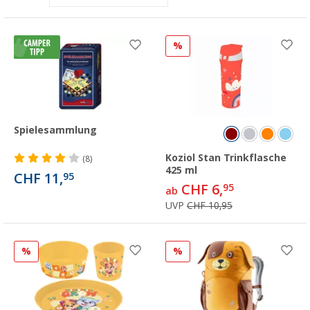
%
Spielesammlung
Koziol Stan Trinkflasche
(8)
425 ml
CHF 11,
95
CHF 6,
95
ab
UVP
CHF 10,95
%
%