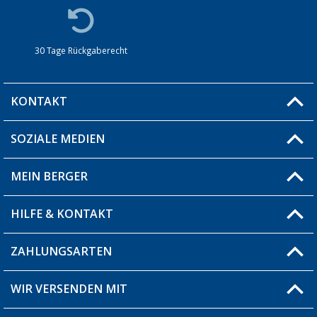
30 Tage Rückgaberecht
KONTAKT
SOZIALE MEDIEN
Du hast eine Frage?
MEIN BERGER
Filiale finden
HILFE & KONTAKT
Blog
Produkttester
ZAHLUNGSARTEN
Fragen & Antworten / FAQ
Berger Bewusst
Versandinformationen
WIR VERSENDEN MIT
Über uns
Rücksendung