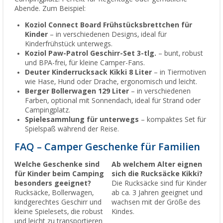
Abende. Zum Beispiel:
Koziol Connect Board Frühstücksbrettchen für
Kinder
– in verschiedenen Designs, ideal für
Kinderfrühstück unterwegs.
Koziol Paw-Patrol Geschirr-Set 3-tlg.
– bunt, robust
und BPA-frei, für kleine Camper-Fans.
Deuter Kinderrucksack Kikki 8 Liter
– in Tiermotiven
wie Hase, Hund oder Drache, ergonomisch und leicht.
Berger Bollerwagen 129 Liter
– in verschiedenen
Farben, optional mit Sonnendach, ideal für Strand oder
Campingplatz.
Spielesammlung für unterwegs
– kompaktes Set für
Spielspaß während der Reise.
FAQ – Camper Geschenke für Familien
Welche Geschenke sind
Ab welchem Alter eignen
für Kinder beim Camping
sich die Rucksäcke Kikki?
besonders geeignet?
Die Rucksäcke sind für Kinder
Rucksäcke, Bollerwagen,
ab ca. 3 Jahren geeignet und
kindgerechtes Geschirr und
wachsen mit der Größe des
kleine Spielesets, die robust
Kindes.
und leicht zu transportieren