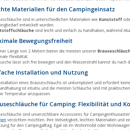
chte Materialien für den Campingeinsatz
eschläuche sind in unterschiedlichen Materialien wie
Kunststoff
od
ngbedarf entwickelt wurden.
tstoffschläuche
sind leicht und einfach zu handhaben, während Alum
imale Bewegungsfreiheit
iner Länge von 2 Metern bieten die meisten unserer
Brauseschläuc
ale Flexibilität.
usche lässt sich frei bewegen und den Wasserstrahl kannst du nach 
fache Installation und Nutzung
nstallation eines Brauseschlauchs ist unkompliziert und erfordert ke
andhabung ist intuitiv, und die meisten Schläuche sind mit praktisc
ie Temperatur anzupassen.
useschläuche für Camping: Flexibilität und 
eschläuche sind unverzichtbare Accessoires für Campingenthusiasten,
hen
verzichten möchten. Ihre Vielseitigkeit, leichten Materialien und
zung für den Campingalltag. Egal ob im Wohnmobil oder Wohnwagen,