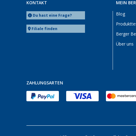
Möser (3)
KONTAKT
MEIN BE
Mülheim-Kärlich (1)
Blog
Du hast eine Frage?
Neu-Ulm (1)
Produktte
Neumarkt (2)
Filiale finden
Berger B
Nieuwegein (NL) (1)
Über uns
Nieuwerkerk (NL) (1)
Nürnberg (1)
Oberhausen (2)
Offenburg (1)
Osnabrück (1)
ZAHLUNGSARTEN
Overath (2)
Pfullingen (1)
Quickborn (1)
Rheinbach (1)
Saarbrücken (1)
Schwelm (2)