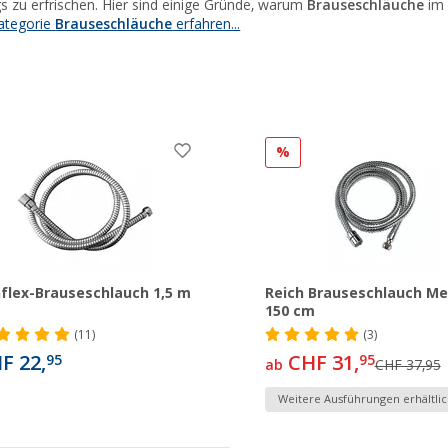
s zu erfrischen. Hier sind einige Gründe, warum
Brauseschläuche
im 
ategorie
Brauseschläuche
erfahren...
%
flex-Brauseschlauch 1,5 m
Reich Brauseschlauch Me
150 cm
(11)
(3)
F 22,
CHF 31,
95
95
ab
CHF 37,95
Weitere Ausführungen erhältlic