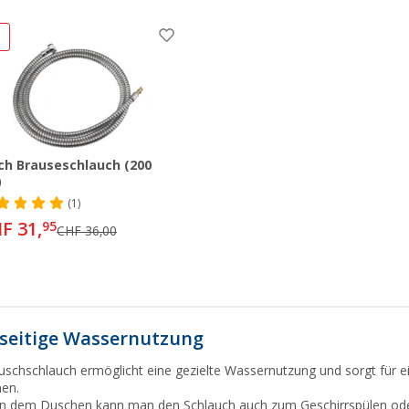
%
ch Brauseschlauch (200
)
(1)
F 31,
95
CHF 36,00
lseitige Wassernutzung
uschschlauch ermöglicht eine gezielte Wassernutzung und sorgt für 
en.
 dem Duschen kann man den Schlauch auch zum Geschirrspülen ode