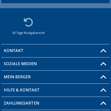
30 Tage Rückgaberecht
KONTAKT
SOZIALE MEDIEN
Du hast eine Frage?
MEIN BERGER
Filiale finden
HILFE & KONTAKT
Blog
Produkttester
ZAHLUNGSARTEN
Fragen & Antworten / FAQ