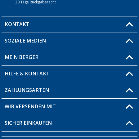
30 Tage Rückgaberecht
KONTAKT
SOZIALE MEDIEN
Du hast eine Frage?
MEIN BERGER
Filiale finden
HILFE & KONTAKT
Blog
Produkttester
ZAHLUNGSARTEN
Fragen & Antworten / FAQ
Berger Bewusst
Versandinformationen
WIR VERSENDEN MIT
Über uns
Rücksendung
SICHER EINKAUFEN
Bestellstatus