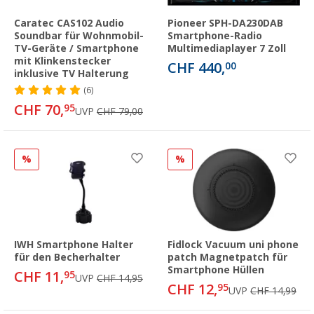
Caratec CAS102 Audio
Pioneer SPH-DA230DAB
Soundbar für Wohnmobil-
Smartphone-Radio
TV-Geräte / Smartphone
Multimediaplayer 7 Zoll
mit Klinkenstecker
CHF 440,
00
inklusive TV Halterung
(6)
CHF 70,
95
UVP
CHF 79,00
%
%
IWH Smartphone Halter
Fidlock Vacuum uni phone
für den Becherhalter
patch Magnetpatch für
Smartphone Hüllen
CHF 11,
95
UVP
CHF 14,95
CHF 12,
95
UVP
CHF 14,99