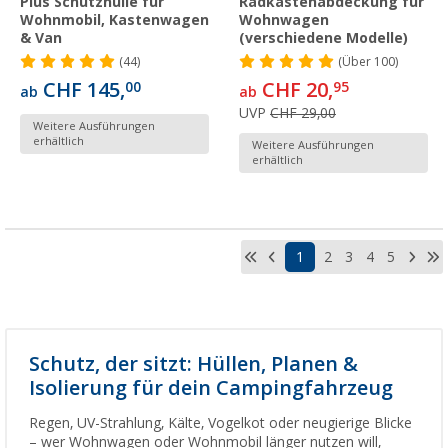
Plus Schutzhülle für
Radkastenabdeckung für
Wohnmobil, Kastenwagen
Wohnwagen
& Van
(verschiedene Modelle)
(44)
(
Über
100)
CHF 145,
CHF 20,
00
95
ab
ab
UVP
CHF 29,00
Weitere Ausführungen
erhältlich
Weitere Ausführungen
erhältlich
1
2
3
4
5
Schutz, der sitzt: Hüllen, Planen &
Isolierung für dein Campingfahrzeug
Regen, UV-Strahlung, Kälte, Vogelkot oder neugierige Blicke
– wer Wohnwagen oder Wohnmobil länger nutzen will,