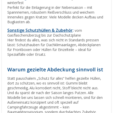
winterfest
Perfekt für die Einlagerung in der Nebensaison – mit
Spannriemen, robustem Reißverschluss und weichem
Innenvlies gegen Kratzer. Viele Modelle decken Aufbau und
Bugkasten ab.
Sonstige Schutzhüllen & Zubehör
:
vom
Gasflaschenüberzug bis zur Dachschutzplane
Hier findest du alles, was sich nicht in Standards pressen
lässt: Schutzhauben für Dachklimaanlagen, Abdeckplanen
für Frontboxen oder Hüllen für Einzelteile – ideal für
Spezialfälle oder Ersatz.
Warum gezielte Abdeckung sinnvoll ist
Statt pauschalem „Schutz für alles“ helfen gezielte Hüllen,
dort zu schützen, wo es sinnvoll ist: Gummi bleibt
geschmeidig, Alu korrodiert nicht, Stoff bleicht nicht aus.
Und du sparst dir nach der Saison langes Putzen. Alle
Modelle bei uns lassen sich schnell montieren, sind für den
Außeneinsatz konzipiert und oft speziell auf
Campingfahrzeuge abgestimmt – kein
Baumarktprovisorium, sondern durchdachtes Zubehör.