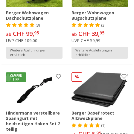
Berger Wohnwagen
Berger Wohnwagen
Dachschutzplane
Bugschutzplane
(3)
(3)
CHF 99,
CHF 39,
95
95
ab
ab
UVP
CHF 109,00
UVP
CHF 59,99
Weitere Ausführungen
Weitere Ausführungen
erhältlich
erhältlich
%
Hindermann verstellbare
Berger BaseProtect
Spanngurt mit
Allzweckplane
beidseitigen Haken Set 2
(1)
teilig
95