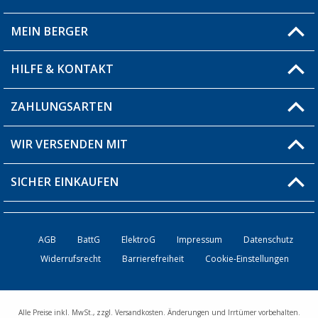
MEIN BERGER
Filiale finden
HILFE & KONTAKT
Blog
Produkttester
ZAHLUNGSARTEN
Fragen & Antworten / FAQ
Berger Bewusst
Versandinformationen
WIR VERSENDEN MIT
Über uns
Rücksendung
SICHER EINKAUFEN
Bestellstatus
Händler werden
AGB
BattG
ElektroG
Impressum
Datenschutz
Widerrufsrecht
Barrierefreiheit
Cookie-Einstellungen
Kontakt
Alle Preise inkl. MwSt., zzgl. Versandkosten. Änderungen und Irrtümer vorbehalten.