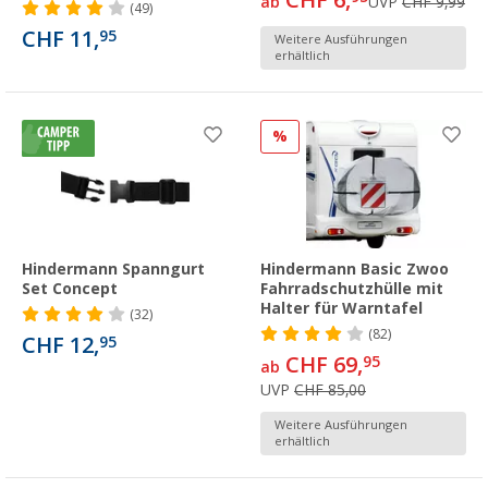
CHF 6,
ab
UVP
CHF 9,99
(49)
CHF 11,
95
Weitere Ausführungen
erhältlich
%
Hindermann Spanngurt
Hindermann Basic Zwoo
Set Concept
Fahrradschutzhülle mit
Halter für Warntafel
(32)
(82)
CHF 12,
95
CHF 69,
95
ab
UVP
CHF 85,00
Weitere Ausführungen
erhältlich