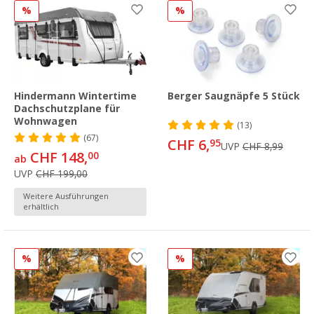
%
%
Hindermann Wintertime
Berger Saugnäpfe 5 Stück
Dachschutzplane für
Wohnwagen
(13)
(67)
CHF 6,
95
UVP
CHF 8,99
CHF 148,
00
ab
UVP
CHF 199,00
Weitere Ausführungen
erhältlich
%
%