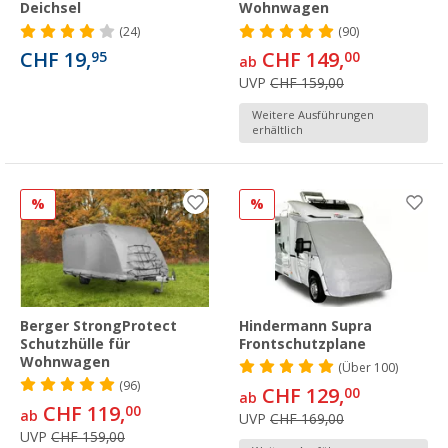
Deichsel
Wohnwagen
(24)
(90)
CHF 19,
CHF 149,
95
00
ab
UVP
CHF 159,00
Weitere Ausführungen
erhältlich
%
%
Berger StrongProtect
Hindermann Supra
Schutzhülle für
Frontschutzplane
Wohnwagen
(
Über
100)
(96)
CHF 129,
00
ab
CHF 119,
00
ab
UVP
CHF 169,00
UVP
CHF 159,00