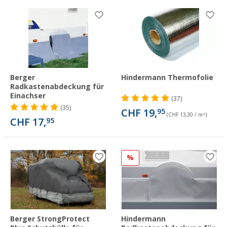
Berger
Hindermann Thermofolie
Radkastenabdeckung für
Einachser
(37)
(35)
CHF 19,
95
(CHF 13,30 / m²)
CHF 17,
95
%
Berger StrongProtect
Hindermann