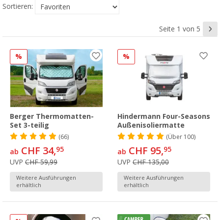
Sortieren:
Seite 1 von 5
%
%
Berger Thermomatten-
Hindermann Four-Seasons
Set 3-teilig
Außenisoliermatte
(66)
(
Über
100)
CHF 34,
CHF 95,
95
95
ab
ab
UVP
CHF 59,99
UVP
CHF 135,00
Weitere Ausführungen
Weitere Ausführungen
erhältlich
erhältlich