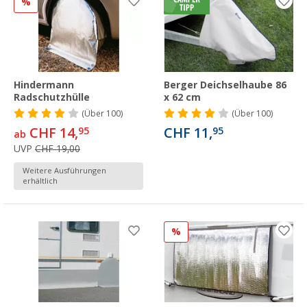
%
Hindermann
Berger Deichselhaube 86
Radschutzhülle
x 62 cm
(
Über
100)
(
Über
100)
CHF 14,
CHF 11,
95
95
ab
UVP
CHF 19,00
Weitere Ausführungen
erhältlich
%