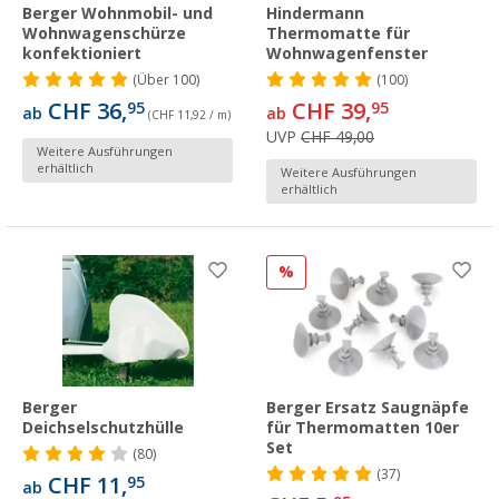
Berger Wohnmobil- und
Hindermann
Wohnwagenschürze
Thermomatte für
konfektioniert
Wohnwagenfenster
(
Über
100)
(100)
CHF 36,
CHF 39,
95
95
ab
ab
(CHF 11,92 / m)
UVP
CHF 49,00
Weitere Ausführungen
erhältlich
Weitere Ausführungen
erhältlich
%
Berger
Berger Ersatz Saugnäpfe
Deichselschutzhülle
für Thermomatten 10er
Set
(80)
(37)
CHF 11,
95
ab