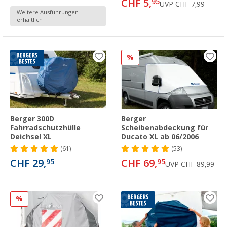
CHF 5,
95
UVP
CHF 7,99
Weitere Ausführungen
erhältlich
%
Berger 300D
Berger
Fahrradschutzhülle
Scheibenabdeckung für
Deichsel XL
Ducato XL ab 06/2006
(61)
(53)
CHF 29,
CHF 69,
95
95
UVP
CHF 89,99
%