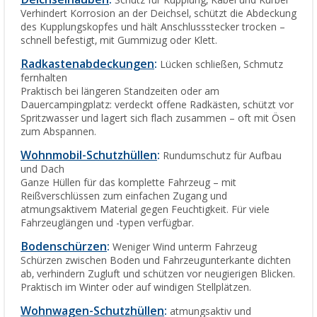
Schutz für Kupplung, Kabel und Kurbel
Verhindert Korrosion an der Deichsel, schützt die Abdeckung
des Kupplungskopfes und hält Anschlussstecker trocken –
schnell befestigt, mit Gummizug oder Klett.
Radkastenabdeckungen
:
Lücken schließen, Schmutz
fernhalten
Praktisch bei längeren Standzeiten oder am
Dauercampingplatz: verdeckt offene Radkästen, schützt vor
Spritzwasser und lagert sich flach zusammen – oft mit Ösen
zum Abspannen.
Wohnmobil-Schutzhüllen
:
Rundumschutz für Aufbau
und Dach
Ganze Hüllen für das komplette Fahrzeug – mit
Reißverschlüssen zum einfachen Zugang und
atmungsaktivem Material gegen Feuchtigkeit. Für viele
Fahrzeuglängen und -typen verfügbar.
Bodenschürzen
:
Weniger Wind unterm Fahrzeug
Schürzen zwischen Boden und Fahrzeugunterkante dichten
ab, verhindern Zugluft und schützen vor neugierigen Blicken.
Praktisch im Winter oder auf windigen Stellplätzen.
Wohnwagen-Schutzhüllen
:
atmungsaktiv und