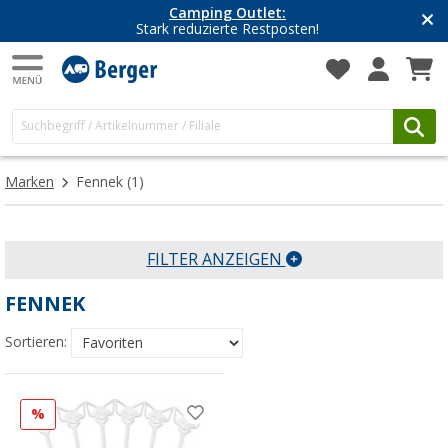
Camping Outlet:
Stark reduzierte Restposten!
Marken
Fennek
(1)
FILTER ANZEIGEN
FENNEK
Sortieren:
%