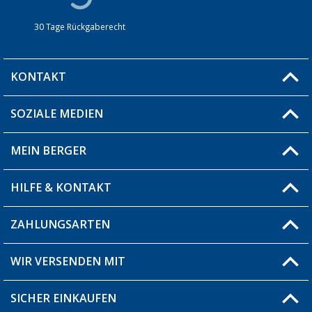
30 Tage Rückgaberecht
KONTAKT
SOZIALE MEDIEN
Du hast eine Frage?
MEIN BERGER
Filiale finden
HILFE & KONTAKT
Blog
Produkttester
ZAHLUNGSARTEN
Fragen & Antworten / FAQ
Berger Bewusst
Versandinformationen
WIR VERSENDEN MIT
Über uns
Rücksendung
SICHER EINKAUFEN