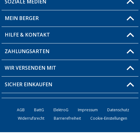
SOZIALE MEDIEN
Du hast eine Frage?
MEIN BERGER
Filiale finden
HILFE & KONTAKT
Blog
Produkttester
ZAHLUNGSARTEN
Fragen & Antworten / FAQ
Berger Bewusst
Versandinformationen
WIR VERSENDEN MIT
Über uns
Rücksendung
SICHER EINKAUFEN
Bestellstatus
Händler werden
AGB
BattG
ElektroG
Impressum
Datenschutz
Widerrufsrecht
Barrierefreiheit
Cookie-Einstellungen
Kontakt