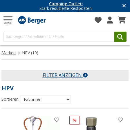
Camping Outlet:
Stark reduzierte Restposten!
Marken
HPV
(10)
FILTER ANZEIGEN
HPV
Sortieren:
%