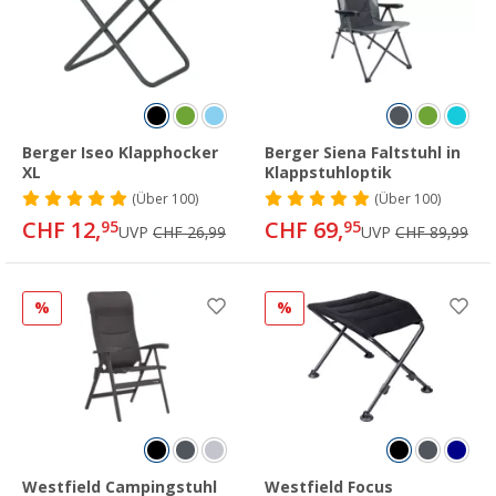
Berger Iseo Klapphocker
Berger Siena Faltstuhl in
XL
Klappstuhloptik
(
Über
100)
(
Über
100)
CHF 12,
CHF 69,
95
95
UVP
CHF 26,99
UVP
CHF 89,99
%
%
Westfield Campingstuhl
Westfield Focus