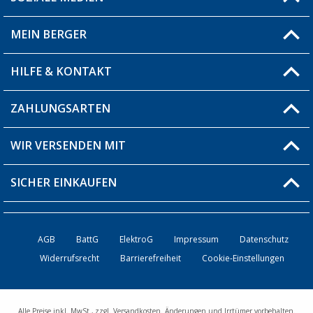
Du hast eine Frage?
MEIN BERGER
Filiale finden
HILFE & KONTAKT
Blog
Produkttester
ZAHLUNGSARTEN
Fragen & Antworten / FAQ
Berger Bewusst
Versandinformationen
WIR VERSENDEN MIT
Über uns
Rücksendung
SICHER EINKAUFEN
Bestellstatus
Händler werden
AGB
BattG
ElektroG
Impressum
Datenschutz
Widerrufsrecht
Barrierefreiheit
Cookie-Einstellungen
Kontakt
Alle Preise inkl. MwSt., zzgl. Versandkosten. Änderungen und Irrtümer vorbehalten.