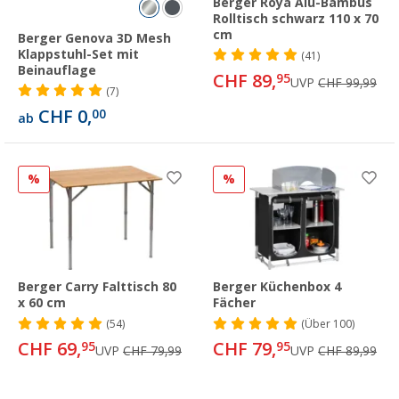
Berger Roya Alu-Bambus
Rolltisch schwarz 110 x 70
cm
Berger Genova 3D Mesh
Klappstuhl-Set mit
(41)
Beinauflage
CHF 89,
95
UVP
CHF 99,99
(7)
CHF 0,
00
ab
%
%
Berger Carry Falttisch 80
Berger Küchenbox 4
x 60 cm
Fächer
(54)
(
Über
100)
CHF 69,
CHF 79,
95
95
UVP
CHF 79,99
UVP
CHF 89,99