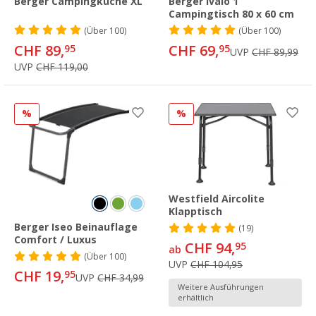
Berger Campingküche XL
Berger Ivalo 1
Campingtisch 80 x 60 cm
(
Über
100)
(
Über
100)
CHF 89,
CHF 69,
95
95
UVP
CHF 89,99
UVP
CHF 119,00
%
%
Westfield Aircolite
Klapptisch
Berger Iseo Beinauflage
(19)
Comfort / Luxus
CHF 94,
95
ab
(
Über
100)
UVP
CHF 104,95
CHF 19,
95
UVP
CHF 34,99
Weitere Ausführungen
erhältlich