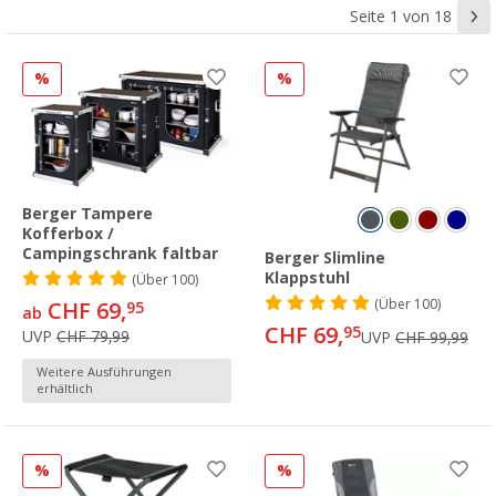
Seite 1 von 18
%
%
Berger Tampere
Kofferbox /
Campingschrank faltbar
Berger Slimline
Klappstuhl
(
Über
100)
(
Über
100)
CHF 69,
95
ab
CHF 69,
95
UVP
CHF 79,99
UVP
CHF 99,99
Weitere Ausführungen
erhältlich
%
%