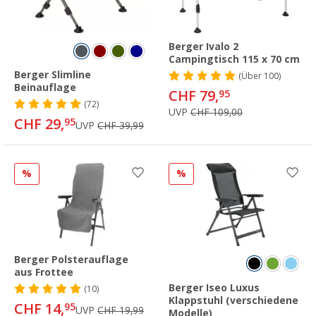
Berger Ivalo 2
Campingtisch 115 x 70 cm
Berger Slimline
(
Über
100)
Beinauflage
CHF 79,
95
(72)
UVP
CHF 109,00
CHF 29,
95
UVP
CHF 39,99
%
%
Berger Polsterauflage
aus Frottee
Berger Iseo Luxus
(10)
Klappstuhl (verschiedene
CHF 14,
95
UVP
CHF 19,99
Modelle)