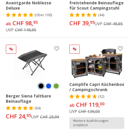
Avantgarde Noblesse
freistehende Beinauflage
Deluxe
für Scout Campingstuhl
(
Über
100)
(44)
CHF 98,
CHF 39,
95
95
ab
UVP
CHF 49,95
UVP
CHF 149,95
%
%
Camplife Capri Küchenbox
/ Campingschrank
Berger Siena faltbare
(32)
Beinauflage
CHF 119,
00
ab
(64)
UVP
CHF 139,00
CHF 24,
95
UVP
CHF 29,99
Weitere Ausführungen
erhältlich