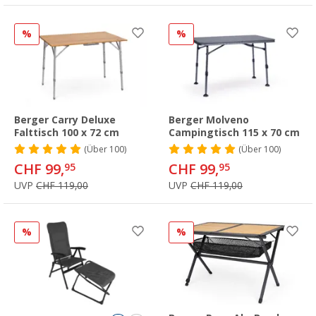
%
%
Berger Carry Deluxe
Berger Molveno
Falttisch 100 x 72 cm
Campingtisch 115 x 70 cm
(
Über
100)
(
Über
100)
CHF 99,
CHF 99,
95
95
UVP
CHF 119,00
UVP
CHF 119,00
%
%