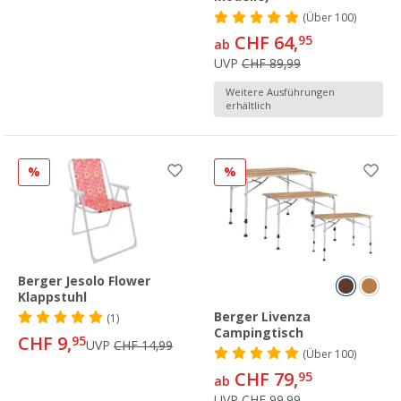
(
Über
100)
CHF 64,
95
ab
UVP
CHF 89,99
Weitere Ausführungen
erhältlich
%
%
Berger Jesolo Flower
Klappstuhl
Berger Livenza
(1)
Campingtisch
CHF 9,
95
UVP
CHF 14,99
(
Über
100)
CHF 79,
95
ab
UVP
CHF 99,99