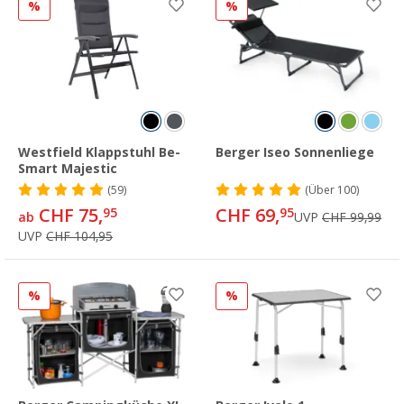
%
%
Westfield Klappstuhl Be-
Berger Iseo Sonnenliege
Smart Majestic
(59)
(
Über
100)
CHF 75,
CHF 69,
95
95
ab
UVP
CHF 99,99
UVP
CHF 104,95
%
%