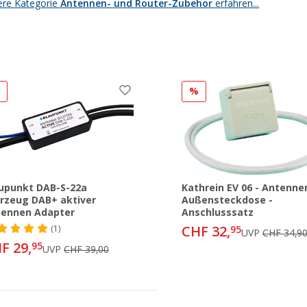
ere Kategorie
Antennen- und Router-Zubehör
erfahren...
%
%
upunkt DAB-S-22a
Kathrein EV 06 - Antenne
rzeug DAB+ aktiver
Außensteckdose -
tennen Adapter
Anschlusssatz
CHF 32,
(1)
95
UVP
CHF 34,9
F 29,
95
UVP
CHF 39,00