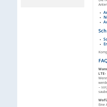
Die r
Anten
A
N
A
Sch
S
E
Kompl
FAQ
Wann
LTE-
Wenn 
werde
– sor
saub
Wofü
Eine 