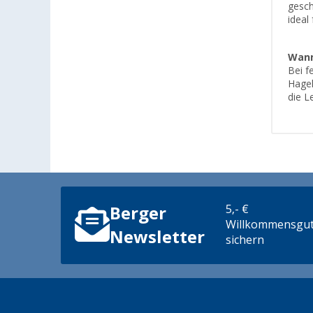
gesch
ideal
Wann
Bei f
Hagel
die L
5,- €
Berger
Willkommensgut
Newsletter
sichern