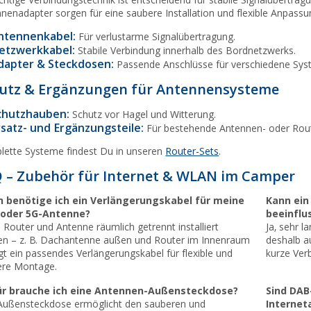
ichtige Verbindungstechnik ist entscheidend für stabile Signalübertr
nenadapter sorgen für eine saubere Installation und flexible Anpass
ntennenkabel:
Für verlustarme Signalübertragung.
etzwerkkabel:
Stabile Verbindung innerhalb des Bordnetzwerks.
dapter & Steckdosen:
Passende Anschlüsse für verschiedene Sys
utz & Ergänzungen für Antennensysteme
chutzhauben:
Schutz vor Hagel und Witterung.
rsatz- und Ergänzungsteile:
Für bestehende Antennen- oder Rou
ette Systeme findest Du in unseren
Router-Sets
.
 – Zubehör für Internet & WLAN im Camper
 benötige ich ein Verlängerungskabel für meine
Kann ein
 oder 5G-Antenne?
beeinflu
Router und Antenne räumlich getrennt installiert
Ja, sehr l
n – z. B. Dachantenne außen und Router im Innenraum
deshalb a
gt ein passendes Verlängerungskabel für flexible und
kurze Ver
ere Montage.
r brauche ich eine Antennen-Außensteckdose?
Sind DAB
Außensteckdose ermöglicht den sauberen und
Internet