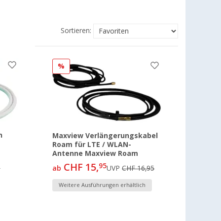
Sortieren:
%
n
Maxview Verlängerungskabel
Roam für LTE / WLAN-
Antenne Maxview Roam
CHF 15,
95
0
ab
UVP
CHF 16,95
Weitere Ausführungen erhältlich