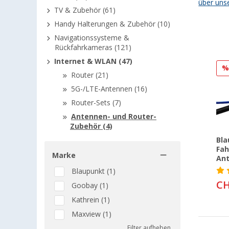
über uns
TV & Zubehör (61)
Handy Halterungen & Zubehör (10)
Navigationssysteme &
Rückfahrkameras (121)
Internet & WLAN (47)
Router (21)
5G-/LTE-Antennen (16)
Router-Sets (7)
Antennen- und Router-
Zubehör (4)
Bla
Fah
Marke
An
Blaupunkt (1)
CH
Goobay (1)
Kathrein (1)
Maxview (1)
Filter aufheben