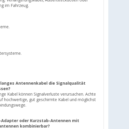
agung. Verlängerungskabel, Außensteckdosen oder
ung im Fahrzeug.
teme.
tersysteme.
 langes Antennenkabel die Signalqualität
ssen?
ange Kabel können Signalverluste verursachen. Achte
uf hochwertige, gut geschirmte Kabel und möglichst
bindungswege.
-Adapter oder Kurzstab-Antennen mit
antennen kombinierbar?