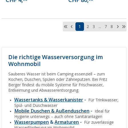
CHF 4,
CHF 80,
1
2
3
...
7
8
Die richtige Wasserversorgung im
Wohnmobil
Sauberes Wasser ist beim Camping essenziell – zum
Kochen, Duschen, Spülen oder Zähneputzen. Bei Fritz
Berger findest du mobile Systeme für Frischwasser,
Entkeimung und Abwasserentsorgung.
Wassertanks & Wasserkanister
-
Für Trinkwasser,
Spül- und Duschwasser
Mobile Duschen & Außenduschen
-
Ideal für
Hygiene unterwegs – auch ohne Sanitäranlagen
Wasserpumpen
&
Armaturen
-
Für zuverlässige
Wasserförderung im Wohnmobil