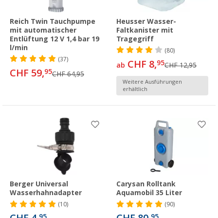
Reich Twin Tauchpumpe
Heusser Wasser-
mit automatischer
Faltkanister mit
Entlüftung 12 V 1,4 bar 19
Tragegriff
l/min
(80)
(37)
CHF 8,
95
ab
CHF 12,95
CHF 59,
95
CHF 64,95
Weitere Ausführungen
erhältlich
Berger Universal
Carysan Rolltank
Wasserhahnadapter
Aquamobil 35 Liter
(10)
(90)
95
95