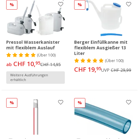
%
%
Pressol Wasserkanister
Berger Einfüllkanne mit
mit flexiblem Auslauf
flexiblem Ausgießer 13
Liter
(
Über
100)
(
Über
100)
CHF 10,
95
ab
CHF 14,95
CHF 19,
95
UVP
CHF 29,99
Weitere Ausführungen
erhältlich
%
%