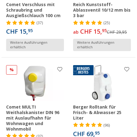
Comet Verschluss mit
Reich Kunststoff-
Schraubring und
Ablassventil 10/12 mm bis
Ausgießschlauch 100 cm
3 bar
(37)
(25)
CHF 15,
CHF 15,
95
95
ab
CHF 29,95
Weitere Ausführungen
Weitere Ausführungen
erhältlich
erhältlich
%
Comet MULTI
Berger Rolltank für
Weithalskanister DIN 96
Frisch- & Abwasser 25
mit Auslaufhahn für
Liter
Wohnwagen und
(96)
Wohnmobil
CHF 69,
95
(37)