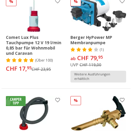
%
%
Comet Lux Plus
Berger HyPower MP
Tauchpumpe 12 V 19 l/min
Membranpumpe
0,85 bar für Wohnmobil
(1)
und Caravan
CHF 79,
95
ab
(
Über
100)
UVP
CHF 119,00
CHF 17,
95
CHF 23,95
Weitere Ausführungen
erhältlich
%