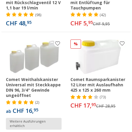
mit Rückschlagventil 12 V
mit Entlüftung für
1,1 bar 19 l/min
Tauchpumpen
(98)
(42)
CHF 48,
CHF 5,
95
95
CHF 9,95
%
Comet Weithalskanister
Comet Raumsparkanister
Universal mit Steckkappe
12 Liter mit Auslaufhahn
DIN 96, 3/4" Gewinde
425 x 125 x 260 mm
ungeöffnet
(73)
(2)
CHF 17,
95
CHF 28,95
CHF 16,
95
ab
Weitere Ausführungen
erhältlich