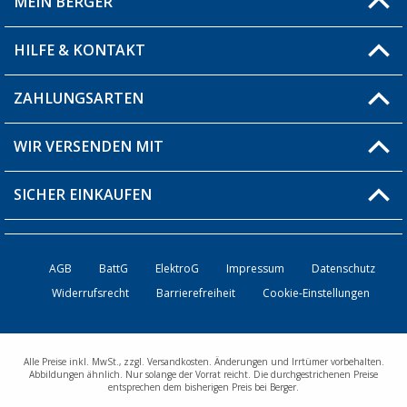
MEIN BERGER
Filiale finden
HILFE & KONTAKT
Blog
Produkttester
ZAHLUNGSARTEN
Fragen & Antworten / FAQ
Berger Bewusst
Versandinformationen
WIR VERSENDEN MIT
Über uns
Rücksendung
SICHER EINKAUFEN
Bestellstatus
Händler werden
AGB
BattG
ElektroG
Impressum
Datenschutz
Widerrufsrecht
Barrierefreiheit
Cookie-Einstellungen
Kontakt
Alle Preise inkl. MwSt., zzgl. Versandkosten. Änderungen und Irrtümer vorbehalten.
Abbildungen ähnlich. Nur solange der Vorrat reicht. Die durchgestrichenen Preise
entsprechen dem bisherigen Preis bei Berger.