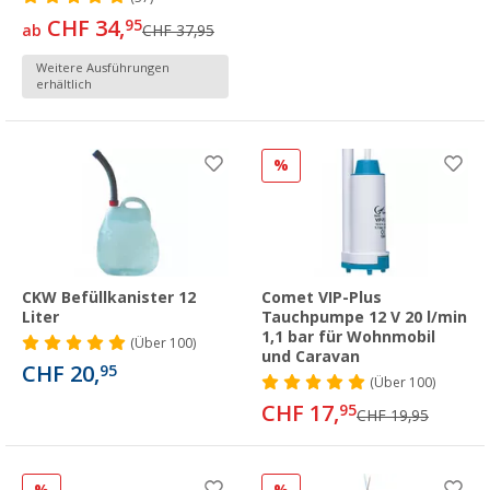
CHF 34,
95
ab
CHF 37,95
Weitere Ausführungen
erhältlich
%
CKW Befüllkanister 12
Comet VIP-Plus
Liter
Tauchpumpe 12 V 20 l/min
1,1 bar für Wohnmobil
(
Über
100)
und Caravan
CHF 20,
95
(
Über
100)
CHF 17,
95
CHF 19,95