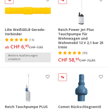
%
%
Lilie WeißGELB Gerade-
Reich Power Jet Plus
Verbinder
Tauchpumpe für
Wohnwagen und
(14)
Wohnmobil 12 V 2,1 bar 25
CHF 6,
95
ab
CHF 7,95
l/min
(90)
Weitere Ausführungen
CHF 58,
95
erhältlich
CHF 72,95
%
Reich Tauchpumpe PLUS
Comet Rückschlagventil