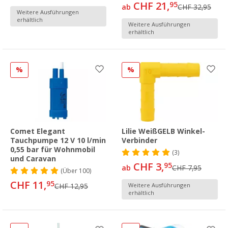
CHF 21,
95
ab
CHF 32,95
Weitere Ausführungen
erhältlich
Weitere Ausführungen
erhältlich
%
%
Comet Elegant
Lilie WeißGELB Winkel-
Tauchpumpe 12 V 10 l/min
Verbinder
0,55 bar für Wohnmobil
(3)
und Caravan
CHF 3,
95
ab
CHF 7,95
(
Über
100)
CHF 11,
95
CHF 12,95
Weitere Ausführungen
erhältlich