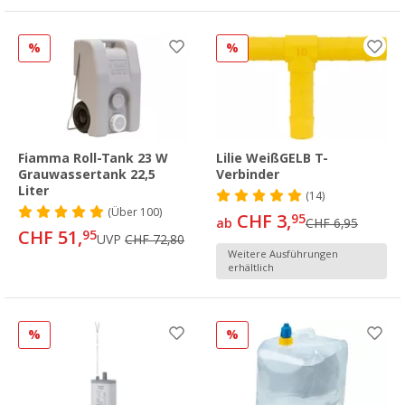
%
%
Fiamma Roll-Tank 23 W
Lilie WeißGELB T-
Grauwassertank 22,5
Verbinder
Liter
(14)
(
Über
100)
CHF 3,
95
ab
CHF 6,95
CHF 51,
95
UVP
CHF 72,80
Weitere Ausführungen
erhältlich
%
%