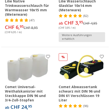
Lilie Native
Lilie Wasserschlauch
Trinkwasserschlauch für
Glasklar 10x14 mm
Warmwasser 10x15 mm
(Meterware)
(Meterware)
(82)
(47)
CHF 3,
95
ab
CHF 4,95
CHF 6,
95
CHF 8,95
(CHF 3,95 / m)
(CHF 6,95 / m)
Weitere Ausführungen
erhältlich
%
Comet Universal-
Comet Abwassertank
Weithalskanister mit
schwarz mit DIN 96 und
Steckkappe DIN 96 und
DIN 61 Verschlüssen 19
3/4-Zoll-Stopfen
Liter
CHF 24,
95
(96)
ab