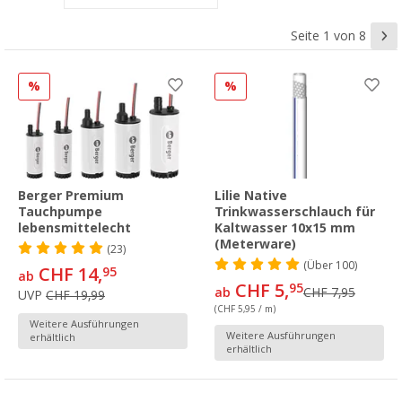
Seite 1 von 8
%
%
Berger Premium
Lilie Native
Tauchpumpe
Trinkwasserschlauch für
lebensmittelecht
Kaltwasser 10x15 mm
(Meterware)
(23)
(
Über
100)
CHF 14,
95
ab
CHF 5,
95
ab
CHF 7,95
UVP
CHF 19,99
(CHF 5,95 / m)
Weitere Ausführungen
Weitere Ausführungen
erhältlich
erhältlich