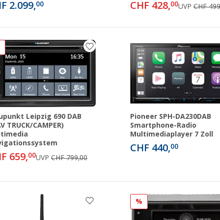
F 2.099,
CHF 428,
00
00
UVP
CHF 499
%
upunkt Leipzig 690 DAB
Pioneer SPH-DA230DAB
AV TRUCK/CAMPER)
Smartphone-Radio
timedia
Multimediaplayer 7 Zoll
vigationssystem
CHF 440,
00
F 659,
00
UVP
CHF 799,00
%