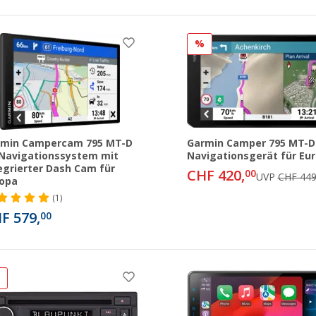
%
rmin Campercam 795 MT-D
Garmin Camper 795 MT-D
Navigationssystem mit
Navigationsgerät für Eu
egrierter Dash Cam für
CHF 420,
00
UVP
CHF 449
ropa
(1)
F 579,
00
%