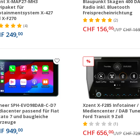
ent X-MAP27-MH3
Blaupunkt Skagen 400 D
ipaket für
Radio inkl. Bluetooth
otainmentsystem X-427
Freisprecheinrichtung
 X-F270
(2)
(4)
CHF 156,
00
UVP
CHF 169
F 249,
00
%
neer SPH-EVO98DAB-C-D7
Xzent X-F285 Infotainer /
iacenter passend für Fiat
Mediencenter / DAB Tune
ato 7 und baugleiche
Ford Transit 9 Zoll
hrzeuge
(1)
F 949,
00
CHF 656,
00
UVP
CHF 729