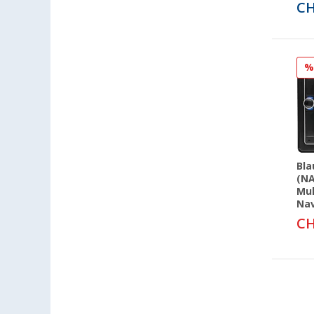
Rennes (FR) (1)
CH
Saarbrücken (1)
Siegen (1)
Unterhaching (1)
Upgant-Schott (1)
Viernheim (2)
Waiblingen (1)
Waldstetten (1)
Wesenberg (Reinfeld) (1)
Bla
Wien (AT) (2)
(N
Mul
Wolfsburg (1)
Na
Wörth am Rhein (1)
CH