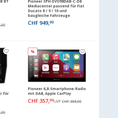
AB BT
Pioneer SPH-EVO98DAB-C-D8
Mediacenter passend für Fiat
Ducato 8 / 9 / 10 und
baugleiche Fahrzeuge
CHF 949,
00
,00
%
Pioneer 6,8-Smartphone-Radio
r für
mit DAB, Apple CarPlay
CHF 357,
00
UVP
CHF 389,00
,00