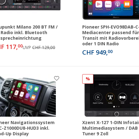
upunkt Milano 200 BT FM /
Pioneer SPH-EVO98DAB-C
Radio inkl. Bluetooth
Mediacenter passend für
isprecheinrichtung
Transit mit Radiovorbere
oder 1 DIN Radio
F 117,
00
UVP
CHF 129,00
CHF 949,
00
%
neer Navigationssystem
Xzent X-127 1-DIN Infotai
C-Z1000DU8-HUD3 inkl.
Multimediasystem / DAB
d-Up Display
Tuner 9 Zoll