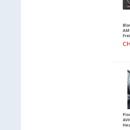
Leverkusen (2)
Linz/Traun (AT) (2)
Lyon (FR) (1)
Magdeburg (1)
Bla
AM 
Möser (1)
Fre
Mülheim-Kärlich (1)
CH
Neu-Ulm (1)
Neumarkt (1)
Neustadt Dosse (1)
Neustrelitz (1)
Nieuwegein (NL) (1)
Nürnberg (1)
Offenburg (1)
Osnabrück (2)
Paderborn (1)
Pio
AVI
Pfullingen (2)
Hea