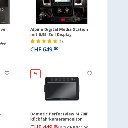
iver
Alpine Digital Media Station
mit 6,95-Zoll Display
(1)
,00
CHF 649,
00
%
-
Dometic PerfectView M 70IP
Rückfahrkameramonitor
CHF 449,
00
UVP
CHF 591,00