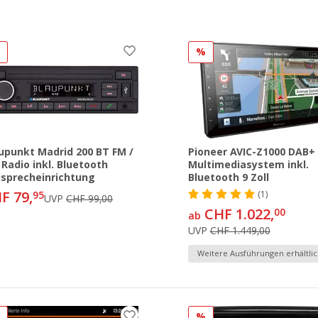
%
%
upunkt Madrid 200 BT FM /
Pioneer AVIC-Z1000 DAB+
Radio inkl. Bluetooth
Multimediasystem inkl.
isprecheinrichtung
Bluetooth 9 Zoll
F 79,
95
(1)
UVP
CHF 99,00
CHF 1.022,
00
ab
UVP
CHF 1.449,00
Weitere Ausführungen erhältlic
%
%