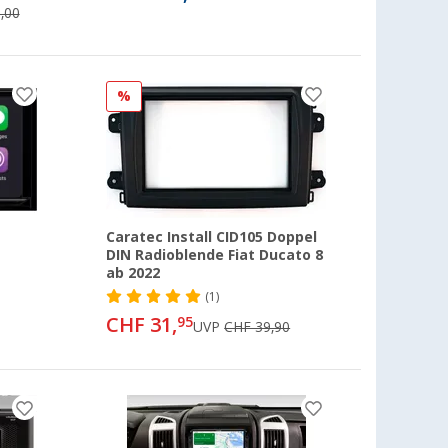
,00
%
Caratec Install CID105 Doppel
DIN Radioblende Fiat Ducato 8
ab 2022
(1)
CHF 31,
95
UVP
CHF 39,90