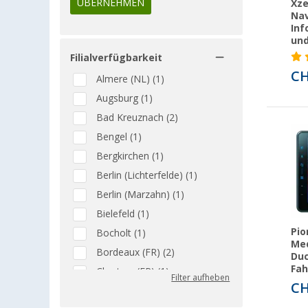
ÜBERNEHMEN
Xz
Nav
Inf
und
Filialverfügbarkeit
CH
Almere (NL) (1)
Augsburg (1)
Bad Kreuznach (2)
Bengel (1)
Bergkirchen (1)
Berlin (Lichterfelde) (1)
Berlin (Marzahn) (1)
Bielefeld (1)
Pio
Bocholt (1)
Med
Bordeaux (FR) (2)
Duc
Fa
Chartres (FR) (1)
Filter aufheben
CH
Eriskirch (2)