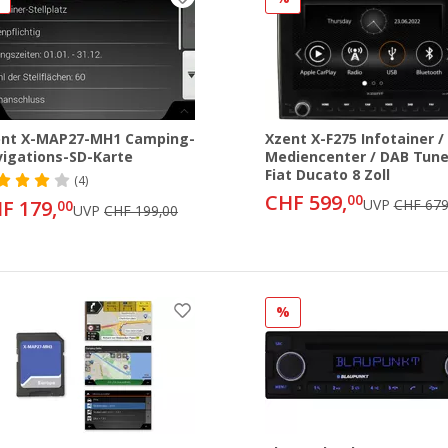
ent X-MAP27-MH1 Camping-
Xzent X-F275 Infotainer /
igations-SD-Karte
Mediencenter / DAB Tune
Fiat Ducato 8 Zoll
(4)
CHF 599,
00
F 179,
UVP
CHF 679
00
UVP
CHF 199,00
%