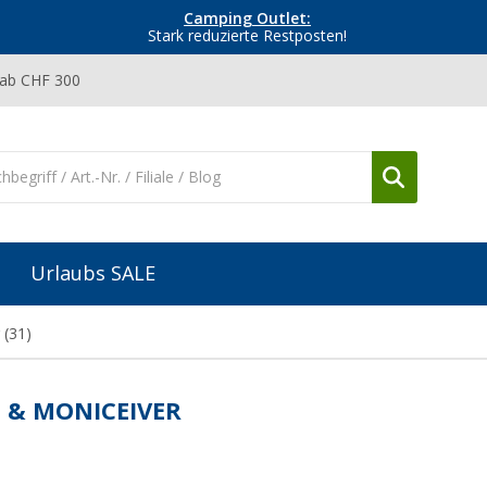
Camping Outlet:
Stark reduzierte Restposten!
 ab CHF 300
Urlaubs SALE
(31)
- & MONICEIVER