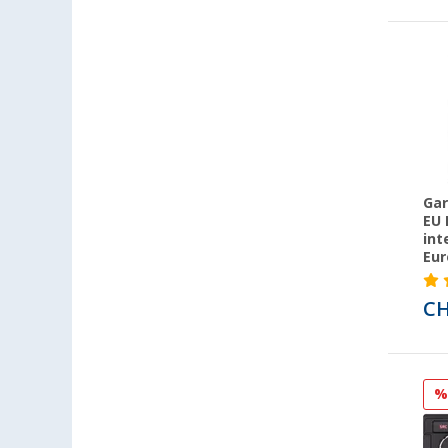
Frankfurt am Main (3)
Gießen (1)
Grafenau (1)
Göttingen (1)
Hamburg (1)
Hannover (2)
Heide (1)
Heidelberg (1)
Ga
EU 
Heiligenhafen (1)
int
Herten (1)
Eu
Hooksiel (2)
CH
Kerpen (1)
Kiel (1)
Klagenfurt (1)
Klettgau / Erzingen (2)
Leipzig - Wiedemar (2)