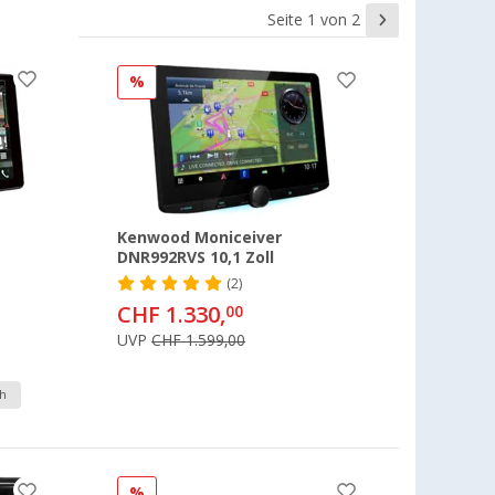
Seite 1 von 2
%
Kenwood Moniceiver
DNR992RVS 10,1 Zoll
(2)
CHF 1.330,
00
UVP
CHF 1.599,00
h
%