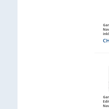
Gar
Nav
ink
CH
Gar
Edi
Nav