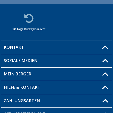
30 Tage Rückgaberecht
KONTAKT
SOZIALE MEDIEN
Du hast eine Frage?
MEIN BERGER
Filiale finden
HILFE & KONTAKT
Blog
Produkttester
ZAHLUNGSARTEN
Fragen & Antworten / FAQ
Berger Bewusst
Versandinformationen