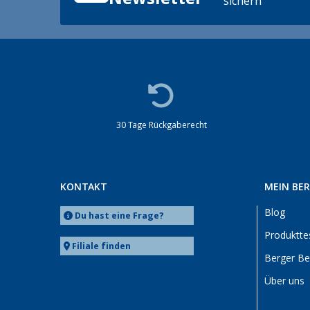
sichern
30 Tage Rückgaberecht
KONTAKT
MEIN BE
Blog
Du hast eine Frage?
Produktte
Filiale finden
Berger B
Über uns