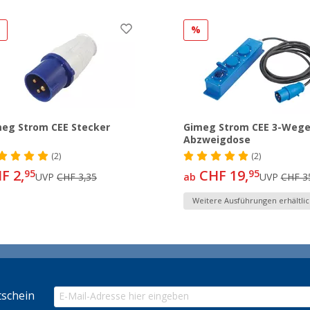
%
%
eg Strom CEE Stecker
Gimeg Strom CEE 3-Weg
Abzweigdose
(2)
(2)
F 2,
CHF 19,
95
95
UVP
CHF 3,35
ab
UVP
CHF 3
Weitere Ausführungen erhältlic
schein