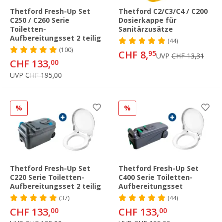
Thetford Fresh-Up Set
Thetford C2/C3/C4 / C200
C250 / C260 Serie
Dosierkappe für
Toiletten-
Sanitärzusätze
Aufbereitungsset 2 teilig
(44)
(100)
CHF 8,
95
UVP
CHF 13,31
CHF 133,
00
UVP
CHF 195,00
%
%
Thetford Fresh-Up Set
Thetford Fresh-Up Set
C220 Serie Toiletten-
C400 Serie Toiletten-
Aufbereitungsset 2 teilig
Aufbereitungsset
(37)
(44)
CHF 133,
CHF 133,
00
00