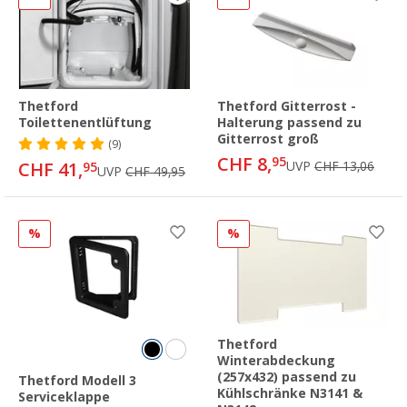
Thetford
Thetford Gitterrost -
Toilettenentlüftung
Halterung passend zu
Gitterrost groß
(9)
CHF 8,
95
CHF 41,
UVP
CHF 13,06
95
UVP
CHF 49,95
%
%
Thetford
Winterabdeckung
(257x432) passend zu
Thetford Modell 3
Kühlschränke N3141 &
Serviceklappe