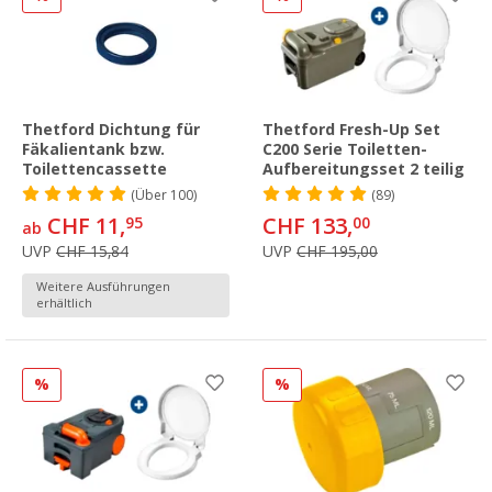
Thetford Dichtung für
Thetford Fresh-Up Set
Fäkalientank bzw.
C200 Serie Toiletten-
Toilettencassette
Aufbereitungsset 2 teilig
(
Über
100)
(89)
CHF 11,
CHF 133,
95
00
ab
UVP
CHF 15,84
UVP
CHF 195,00
Weitere Ausführungen
erhältlich
%
%