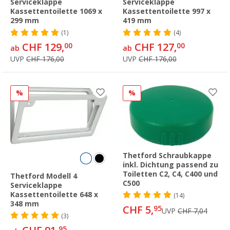
Serviceklappe
Serviceklappe
Kassettentoilette 1069 x
Kassettentoilette 997 x
299 mm
419 mm
(1)
(4)
CHF 129,
CHF 127,
00
00
ab
ab
UVP
CHF 176,00
UVP
CHF 176,00
%
%
Thetford Schraubkappe
inkl. Dichtung passend zu
Toiletten C2, C4, C400 und
Thetford Modell 4
C500
Serviceklappe
Kassettentoilette 648 x
(14)
348 mm
CHF 5,
95
UVP
CHF 7,04
(3)
95