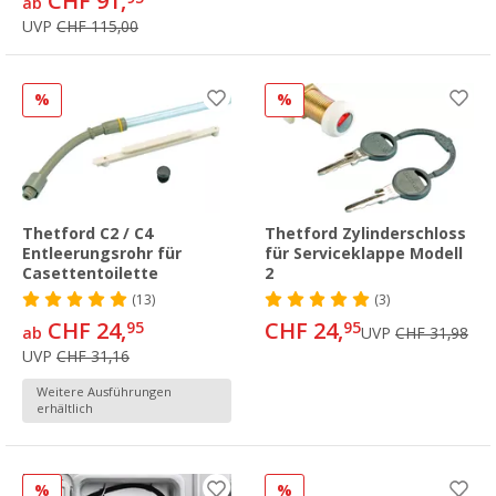
CHF 91,
ab
UVP
CHF 115,00
%
%
Thetford C2 / C4
Thetford Zylinderschloss
Entleerungsrohr für
für Serviceklappe Modell
Casettentoilette
2
(13)
(3)
CHF 24,
CHF 24,
95
95
ab
UVP
CHF 31,98
UVP
CHF 31,16
Weitere Ausführungen
erhältlich
%
%