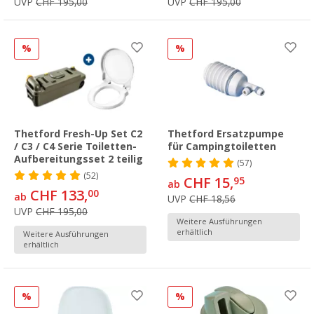
UVP
CHF 195,00
UVP
CHF 195,00
%
%
Thetford Fresh-Up Set C2
Thetford Ersatzpumpe
/ C3 / C4 Serie Toiletten-
für Campingtoiletten
Aufbereitungsset 2 teilig
(57)
(52)
CHF 15,
95
ab
CHF 133,
00
ab
UVP
CHF 18,56
UVP
CHF 195,00
Weitere Ausführungen
erhältlich
Weitere Ausführungen
erhältlich
%
%