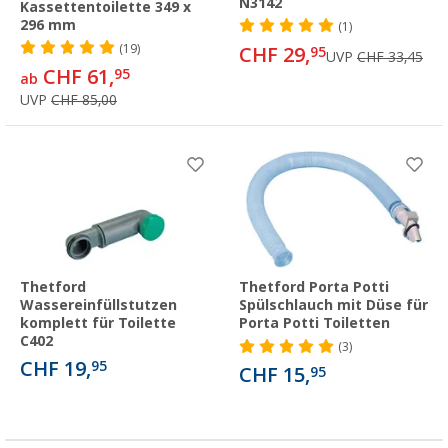
N3142
Kassettentoilette 349 x
296 mm
(1)
(19)
CHF 29,
95
UVP
CHF 33,45
CHF 61,
95
ab
UVP
CHF 85,00
Thetford
Thetford Porta Potti
Wassereinfüllstutzen
Spülschlauch mit Düse für
komplett für Toilette
Porta Potti Toiletten
C402
(3)
CHF 19,
95
CHF 15,
95