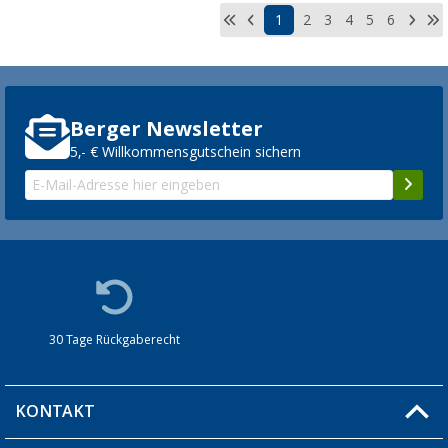
1
2
3
4
5
6
Berger Newsletter
5,- € Willkommensgutschein sichern
30 Tage Rückgaberecht
KONTAKT