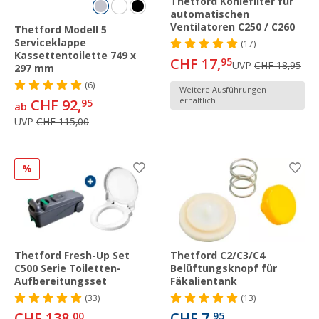
Thetford Kohlefilter für
automatischen
Ventilatoren C250 / C260
Thetford Modell 5
Serviceklappe
(17)
Kassettentoilette 749 x
CHF 17,
95
UVP
CHF 18,95
297 mm
(6)
Weitere Ausführungen
erhältlich
CHF 92,
95
ab
UVP
CHF 115,00
%
Thetford Fresh-Up Set
Thetford C2/C3/C4
C500 Serie Toiletten-
Belüftungsknopf für
Aufbereitungsset
Fäkalientank
(33)
(13)
CHF 138,
CHF 7,
00
95