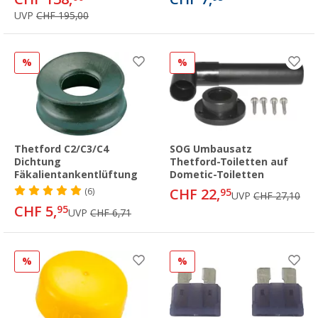
UVP
CHF 195,00
%
%
Thetford C2/C3/C4
SOG Umbausatz
Dichtung
Thetford-Toiletten auf
Fäkalientankentlüftung
Dometic-Toiletten
CHF 22,
(6)
95
UVP
CHF 27,10
CHF 5,
95
UVP
CHF 6,71
%
%