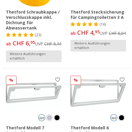
Thetford Schraubkappe /
Thetford Stecksicherung
Verschlusskappe inkl.
für Campingtoiletten 3 A
Dichtung für
(16)
Abwassertank
CHF 4,
95
ab
UVP
CHF 6,04
(23)
CHF 6,
95
ab
UVP
CHF 9,44
Weitere Ausführungen
erhältlich
Weitere Ausführungen
erhältlich
%
%
weiß
weiß
Thetford Modell 7
Thetford Modell 6