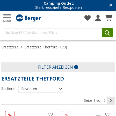
Camping Outlet:
Stark reduzierte Restposten!
Ersatzteile
Ersatzteile Thetford
(173)
FILTER ANZEIGEN
ERSATZTEILE THETFORD
Sortieren:
Seite 1 von 6
%
%