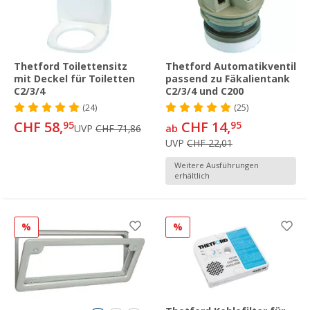
Thetford Toilettensitz
Thetford Automatikventil
mit Deckel für Toiletten
passend zu Fäkalientank
C2/3/4
C2/3/4 und C200
(24)
(25)
CHF 58,
CHF 14,
95
95
UVP
CHF 71,86
ab
UVP
CHF 22,01
Weitere Ausführungen
erhältlich
%
%