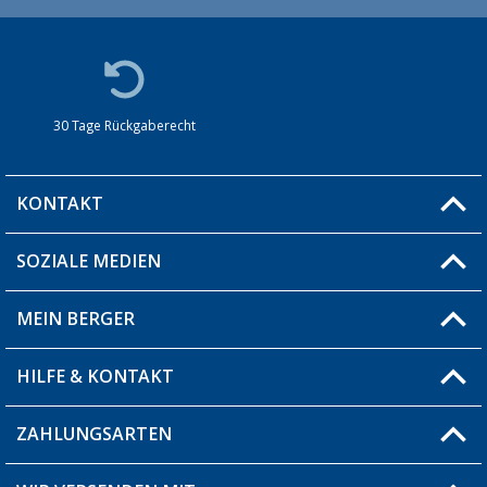
30 Tage Rückgaberecht
KONTAKT
SOZIALE MEDIEN
Du hast eine Frage?
MEIN BERGER
Filiale finden
HILFE & KONTAKT
Blog
Produkttester
ZAHLUNGSARTEN
Fragen & Antworten / FAQ
Berger Bewusst
Versandinformationen