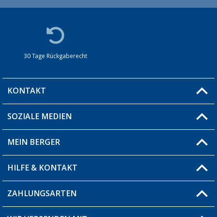
30 Tage Rückgaberecht
KONTAKT
SOZIALE MEDIEN
Du hast eine Frage?
MEIN BERGER
Filiale finden
HILFE & KONTAKT
Blog
Produkttester
ZAHLUNGSARTEN
Fragen & Antworten / FAQ
Berger Bewusst
Versandinformationen