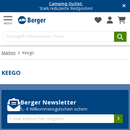
Camping Outlet:
Stark reduzierte Restposten!
Marken
Keego
KEEGO
Berger Newsletter
5,- € Willkommensgutschein sichern