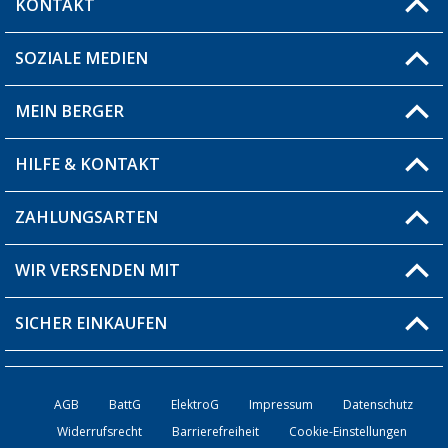
KONTAKT
SOZIALE MEDIEN
Du hast eine Frage?
MEIN BERGER
Filiale finden
HILFE & KONTAKT
Blog
Produkttester
ZAHLUNGSARTEN
Fragen & Antworten / FAQ
Berger Bewusst
Versandinformationen
WIR VERSENDEN MIT
Über uns
Rücksendung
SICHER EINKAUFEN
Bestellstatus
Händler werden
AGB
BattG
ElektroG
Impressum
Datenschutz
Widerrufsrecht
Barrierefreiheit
Cookie-Einstellungen
Kontakt