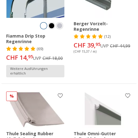
Berger Vorzelt-
Regenrinne
Fiamma Drip Stop
(12)
Regenrinne
CHF 39,
95
UVP
CHF 44,99
(69)
(CHF 15,37 / m)
CHF 14,
95
UVP
CHF 18,00
Weitere Ausführungen
erhältlich
%
Thule Sealing Rubber
Thule Omni-Gutter