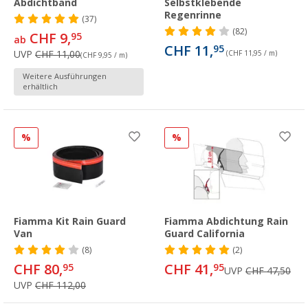
Abdichtband
Selbstklebende
Regenrinne
(37)
(82)
CHF 9,
95
ab
CHF 11,
95
UVP
CHF 11,00
(CHF 11,95 / m)
(CHF 9,95 / m)
Weitere Ausführungen
erhältlich
%
%
Fiamma Kit Rain Guard
Fiamma Abdichtung Rain
Van
Guard California
(8)
(2)
CHF 80,
CHF 41,
95
95
UVP
CHF 47,50
UVP
CHF 112,00