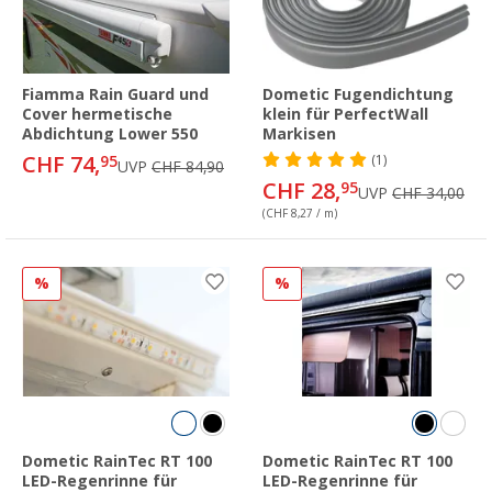
Fiamma Rain Guard und
Dometic Fugendichtung
Cover hermetische
klein für PerfectWall
Abdichtung Lower 550
Markisen
CHF 74,
95
(1)
UVP
CHF 84,90
CHF 28,
95
UVP
CHF 34,00
(CHF 8,27 / m)
%
%
Dometic RainTec RT 100
Dometic RainTec RT 100
LED-Regenrinne für
LED-Regenrinne für