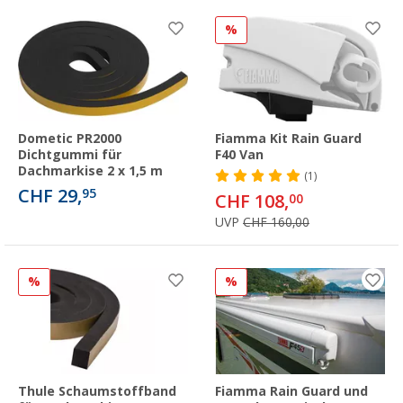
%
Dometic PR2000
Fiamma Kit Rain Guard
Dichtgummi für
F40 Van
Dachmarkise 2 x 1,5 m
(1)
CHF 29,
95
CHF 108,
00
UVP
CHF 160,00
%
%
Thule Schaumstoffband
Fiamma Rain Guard und