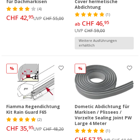
für Dachmarkisen
Cover hermetische
Abdichtung
(4)
(1)
CHF 42,
95
UVP
CHF 55,00
CHF 46,
95
ab
UVP
CHF 59,00
Weitere Ausführungen
erhältlich
%
%
Fiamma Regendichtung
Dometic Abdichtung für
Kit Rain Guard F65
Markisen / Plissees /
Vorzelte Sealing Joint PW
(2)
Large 4 Meter
CHF 35,
95
UVP
CHF 48,20
(1)
CHF 57,
95