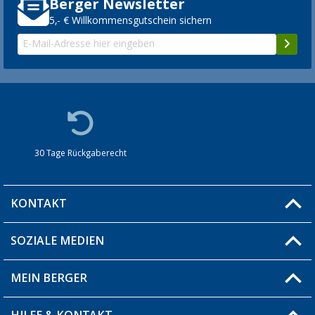
Berger Newsletter
5,- € Willkommensgutschein sichern
30 Tage Rückgaberecht
KONTAKT
SOZIALE MEDIEN
Du hast eine Frage?
MEIN BERGER
Filiale finden