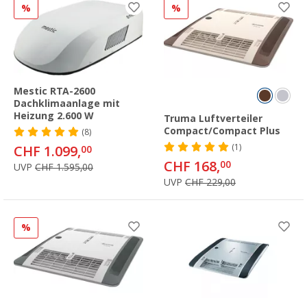
%
%
Mestic RTA-2600
Dachklimaanlage mit
Heizung 2.600 W
Truma Luftverteiler
Compact/Compact Plus
(8)
(1)
CHF 1.099,
00
CHF 168,
00
UVP
CHF 1.595,00
UVP
CHF 229,00
%