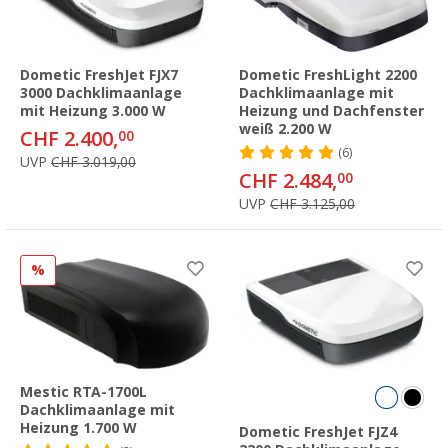
Dometic FreshJet FJX7
Dometic FreshLight 2200
3000 Dachklimaanlage
Dachklimaanlage mit
mit Heizung 3.000 W
Heizung und Dachfenster
weiß 2.200 W
CHF 2.400,
00
(6)
UVP
CHF 3.019,00
CHF 2.484,
00
UVP
CHF 3.125,00
%
Mestic RTA-1700L
Dachklimaanlage mit
Heizung 1.700 W
Dometic FreshJet FJZ4