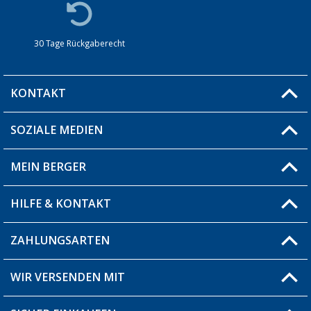
30 Tage Rückgaberecht
KONTAKT
SOZIALE MEDIEN
Du hast eine Frage?
MEIN BERGER
Filiale finden
HILFE & KONTAKT
Blog
Produkttester
ZAHLUNGSARTEN
Fragen & Antworten / FAQ
Berger Bewusst
Versandinformationen
WIR VERSENDEN MIT
Über uns
Rücksendung