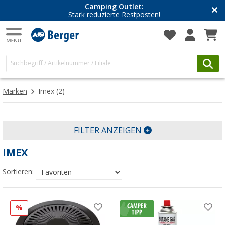
Camping Outlet:
Stark reduzierte Restposten!
Marken
Imex
(2)
FILTER ANZEIGEN
IMEX
Sortieren:
%