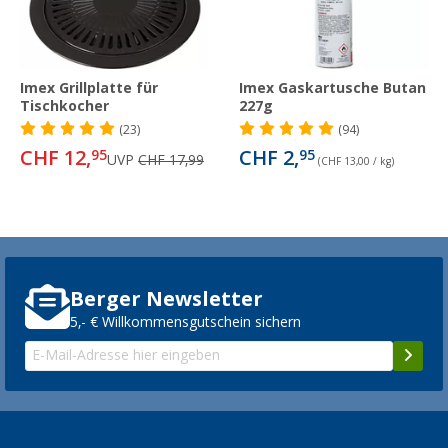
Imex Grillplatte für
Imex Gaskartusche Butan
Tischkocher
227g
(23)
(94)
CHF 12,
CHF 2,
95
95
UVP
CHF 17,99
(CHF 13,00 / kg)
Berger Newsletter
5,- € Willkommensgutschein sichern