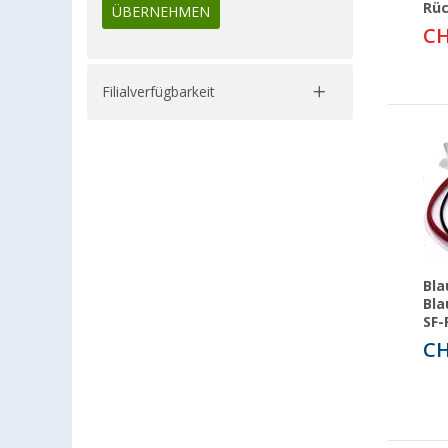
Rü
ÜBERNEHMEN
CH
Filialverfügbarkeit
Bla
Bla
SF-
CH