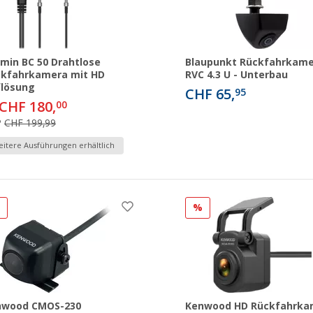
min BC 50 Drahtlose
Blaupunkt Rückfahrkame
ckfahrkamera mit HD
RVC 4.3 U - Unterbau
flösung
CHF 65,
95
CHF 180,
00
P
CHF 199,99
itere Ausführungen erhältlich
%
%
nwood CMOS-230
Kenwood HD Rückfahrka