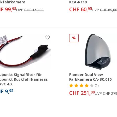
ckfahrkamera
KCA-R110
F 99,
CHF 60,
95
95
UVP
CHF 159,00
UVP
CHF 69,0
%
upunkt Signalfilter für
Pioneer Dual View-
upunkt Rückfahrkameras
Farbkamera CA-BC.010
RVC 4.X
(1)
F 9,
95
CHF 251,
00
UVP
CHF 279