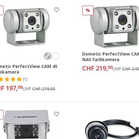
%
%
Dometic PerfectView CA
NAV Farbkamera
etic PerfectView CAM 45
CHF 219,
00
UVP
CHF 245
rbkamera
(1)
F 197,
00
UVP
CHF 219,00
%