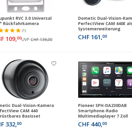
upunkt RVC 3.0 Universal
Dometic Dual-Vision-Ka
° Rückfahrkamera
PerfectView CAM 440E al
Systemerweiterung
(1)
CHF 161,
00
F 109,
00
UVP
CHF 139,00
etic Dual-Vision-Kamera
Pioneer SPH-DA230DAB
fectView CAM 440
Smartphone-Radio
rüstbares Basisset
Multimediaplayer 7 Zoll
F 332,
CHF 440,
00
00