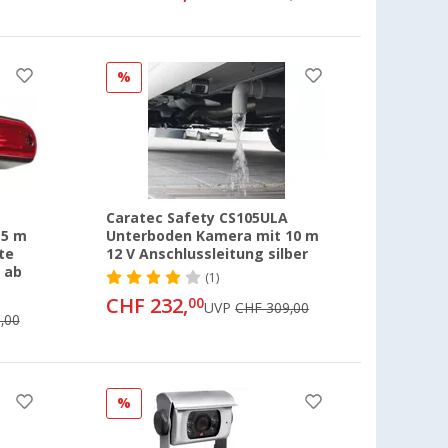
%
Caratec Safety CS105ULA
15 m
Unterboden Kamera mit 10 m
te
12 V Anschlussleitung silber
 ab
(1)
CHF 232,
00
UVP
CHF 309,00
,00
%