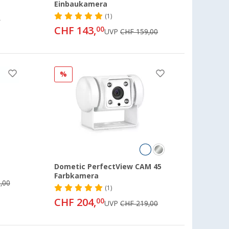
Einbaukamera
(1)
0
CHF 143,
00
UVP
CHF 159,00
%
Dometic PerfectView CAM 45
Farbkamera
,00
(1)
CHF 204,
00
UVP
CHF 219,00