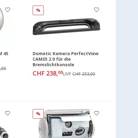
%
M 45
Dometic Kamera PerfectView
CAM35 2.0 für die
Bremslichtkonsole
,00
CHF 238,
00
UVP
CHF 253,00
%