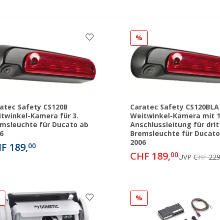
%
atec Safety CS120B
Caratec Safety CS120BLA
twinkel-Kamera für 3.
Weitwinkel-Kamera mit 
msleuchte für Ducato ab
Anschlussleitung für drit
6
Bremsleuchte für Ducato
2006
F 189,
00
CHF 189,
00
UVP
CHF 229
%
%