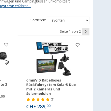
ohnwagen und Campingbussen unkompliziert
systeme
erfahren...
Sortieren:
Seite 1 von 2
-
omniVID Kabelloses
to 3
Rückfahrsystem Solar5 Duo
mit 2 Kameras und
Solarmodulen
,00
(1)
CHF 289,
00