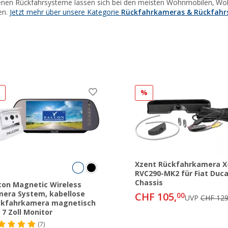
nen Rückfahrsysteme lassen sich bei den meisten Wohnmobilen, W
en.
Jetzt mehr über unsere Kategorie
Rückfahrkameras & Rückfahr
%
%
Xzent Rückfahrkamera X
RVC290-MK2 für Fiat Duca
Chassis
con Magnetic Wireless
era System, kabellose
CHF 105,
00
UVP
CHF 129
ckfahrkamera magnetisch
 7 Zoll Monitor
(7)