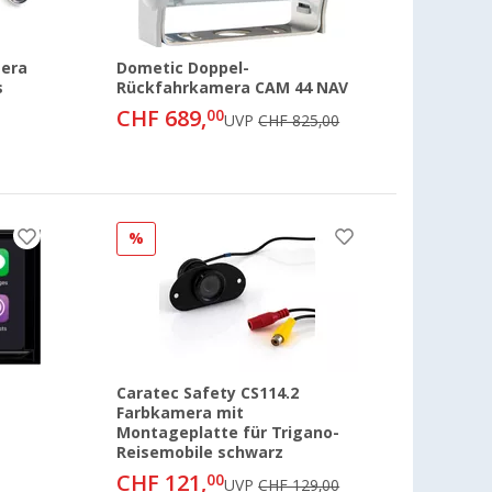
mera
Dometic Doppel-
s
Rückfahrkamera CAM 44 NAV
CHF 689,
00
UVP
CHF 825,00
%
Caratec Safety CS114.2
Farbkamera mit
Montageplatte für Trigano-
Reisemobile schwarz
CHF 121,
00
UVP
CHF 129,00