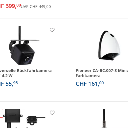
F 399,
00
UVP
CHF 449,00
verselle Rückfahrkamera
Pioneer CA-BC.007-3 Mini
 4.2 W
Farbkamera
F 55,
CHF 161,
95
00
%