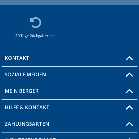
30 Tage Rückgaberecht
KONTAKT
SOZIALE MEDIEN
Du hast eine Frage?
MEIN BERGER
Filiale finden
HILFE & KONTAKT
Blog
Produkttester
ZAHLUNGSARTEN
Fragen & Antworten / FAQ
Berger Bewusst
Versandinformationen