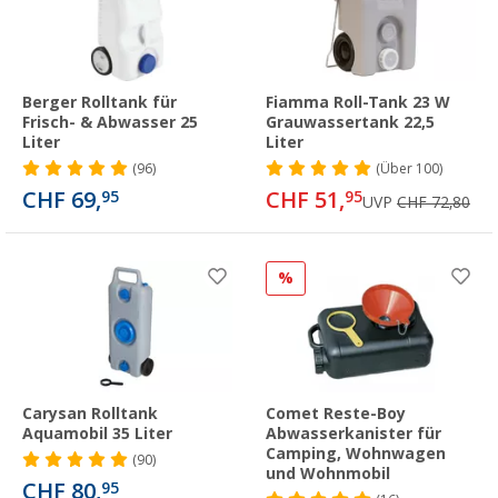
Berger Rolltank für
Fiamma Roll-Tank 23 W
Frisch- & Abwasser 25
Grauwassertank 22,5
Liter
Liter
(96)
(
Über
100)
CHF 69,
CHF 51,
95
95
UVP
CHF 72,80
%
Carysan Rolltank
Comet Reste-Boy
Aquamobil 35 Liter
Abwasserkanister für
Camping, Wohnwagen
(90)
und Wohnmobil
CHF 80,
95