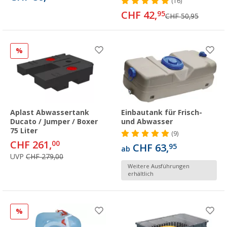
(16)
CHF 42,
95
CHF 50,95
%
Aplast Abwassertank
Einbautank für Frisch-
Ducato / Jumper / Boxer
und Abwasser
75 Liter
(9)
CHF 261,
00
CHF 63,
95
ab
UVP
CHF 279,00
Weitere Ausführungen
erhältlich
%