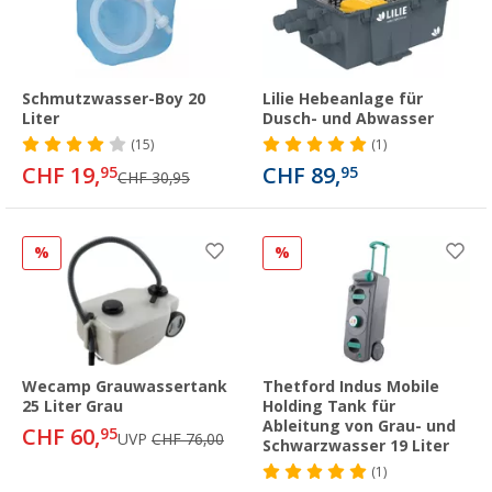
Schmutzwasser-Boy 20
Lilie Hebeanlage für
Liter
Dusch- und Abwasser
(15)
(1)
CHF 19,
CHF 89,
95
95
CHF 30,95
%
%
Wecamp Grauwassertank
Thetford Indus Mobile
25 Liter Grau
Holding Tank für
Ableitung von Grau- und
CHF 60,
95
UVP
CHF 76,00
Schwarzwasser 19 Liter
(1)