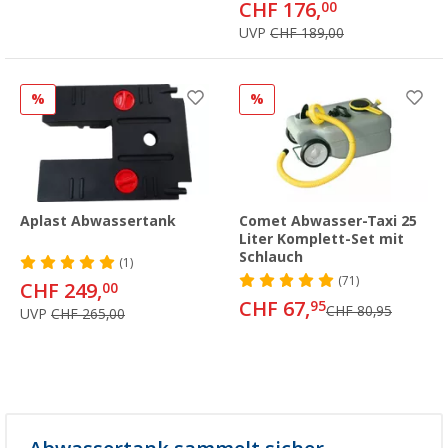
CHF 176,
00
UVP
CHF 189,00
%
%
Aplast Abwassertank
Comet Abwasser-Taxi 25
Liter Komplett-Set mit
Schlauch
(1)
(71)
CHF 249,
00
CHF 67,
95
CHF 80,95
UVP
CHF 265,00