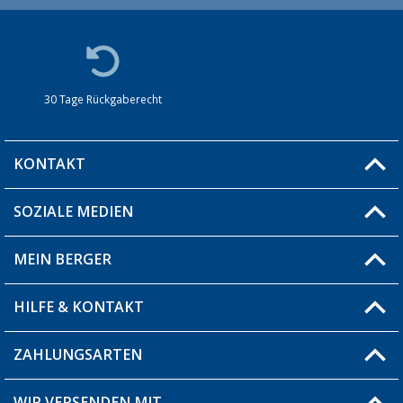
30 Tage Rückgaberecht
KONTAKT
SOZIALE MEDIEN
Du hast eine Frage?
MEIN BERGER
Filiale finden
HILFE & KONTAKT
Blog
Produkttester
ZAHLUNGSARTEN
Fragen & Antworten / FAQ
Berger Bewusst
Versandinformationen
WIR VERSENDEN MIT