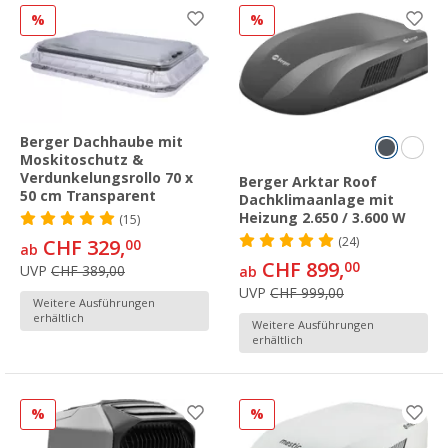
%
%
Berger Dachhaube mit
Moskitoschutz &
Verdunkelungsrollo 70 x
Berger Arktar Roof
50 cm Transparent
Dachklimaanlage mit
Heizung 2.650 / 3.600 W
(15)
(24)
CHF 329,
00
ab
CHF 899,
00
UVP
CHF 389,00
ab
UVP
CHF 999,00
Weitere Ausführungen
erhältlich
Weitere Ausführungen
erhältlich
%
%