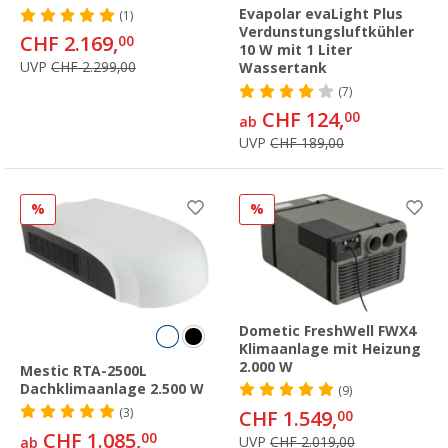
Evapolar evaLight Plus
(1)
Verdunstungsluftkühler
CHF 2.169,
00
10 W mit 1 Liter
UVP
CHF 2.299,00
Wassertank
(7)
CHF 124,
00
ab
UVP
CHF 189,00
%
%
Dometic FreshWell FWX4
Klimaanlage mit Heizung
2.000 W
Mestic RTA-2500L
Dachklimaanlage 2.500 W
(9)
(3)
CHF 1.549,
00
CHF 1.085,
00
UVP
CHF 2.019,00
ab