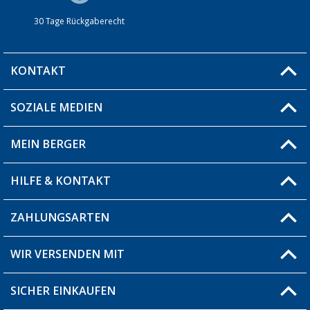
30 Tage Rückgaberecht
KONTAKT
SOZIALE MEDIEN
Du hast eine Frage?
MEIN BERGER
Filiale finden
HILFE & KONTAKT
Blog
Produkttester
ZAHLUNGSARTEN
Fragen & Antworten / FAQ
Berger Bewusst
Versandinformationen
WIR VERSENDEN MIT
Über uns
Rücksendung
SICHER EINKAUFEN
Bestellstatus