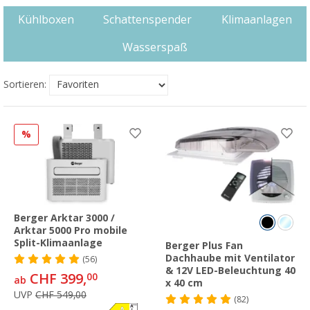
Kühlboxen
Schattenspender
Klimaanlagen
Wasserspaß
Sortieren:
%
Berger Arktar 3000 /
Arktar 5000 Pro mobile
Split-Klimaanlage
Berger Plus Fan
Dachhaube mit Ventilator
(56)
& 12V LED-Beleuchtung 40
CHF 399,
00
ab
x 40 cm
UVP
CHF 549,00
(82)