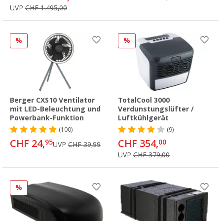
UVP
CHF 1.495,00
%
%
Berger CXS10 Ventilator
TotalCool 3000
mit LED-Beleuchtung und
Verdunstungslüfter /
Powerbank-Funktion
Luftkühlgerät
(100)
(9)
CHF 24,
CHF 354,
95
00
UVP
CHF 39,99
UVP
CHF 379,00
%