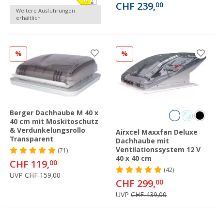
CHF 239,
00
Weitere Ausführungen
erhältlich
%
%
Berger Dachhaube M 40 x
40 cm mit Moskitoschutz
& Verdunkelungsrollo
Airxcel Maxxfan Deluxe
Transparent
Dachhaube mit
Ventilationssystem 12 V
(71)
40 x 40 cm
CHF 119,
00
(42)
UVP
CHF 159,00
CHF 299,
00
UVP
CHF 439,00