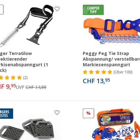
%
ger TerraGlow
Peggy Peg Tie Strap
lektierender
Abspannung/ verstellbar
kisenabspanngurt (1
Markiesenspanngurt
ck)
(
Über
100)
(2)
CHF 13,
95
F 9,
95
UVP
CHF 14,99
%