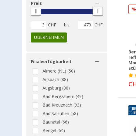
Türschlösser (26)
AMS (3)
Preis
Vorhängeschlösser &
Basic Nature (3)
Verriegelungen (8)
E-Trailer (3)
CHF
bis
CHF
Waagen (4)
Haba (3)
Wegfahrsperren (7)
PlasticFantastic (3)
ÜBERNEHMEN
Zeltheringe &
ProPlus (3)
Abspannmaterial (7)
Ber
Winterhoff (3)
Zubehör Caravanspiegel (1)
ref
Filialverfügbarkeit
Dometic (2)
Mar
Überwachungssysteme &
Stü
Flat-Jack (2)
Almere (NL) (50)
Alarmanlagen (16)
IWH (2)
Ansbach (88)
CH
Peggy Peg (2)
Augsburg (90)
ABUS (1)
Bad Bergzabern (49)
Brennenstuhl (1)
Bad Kreuznach (93)
BusBoxx (1)
Bad Salzuflen (58)
Caratec (1)
Baunatal (66)
Confurn (1)
Bengel (64)