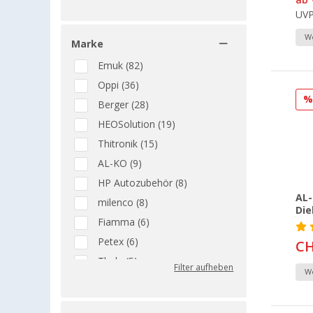
Lecksuche, Gasmessung &
UV
Gaswarnung (14)
Marderabwehr (1)
We
Marke
Markisenabspannung & -
Emuk (82)
sicherung (5)
Oppi (36)
Scharniere, Beschläge &
Möbelzubehör (1)
Berger (28)
Sicherheit & Diebstahlschutz
HEOSolution (19)
(1)
Thitronik (15)
sonstiges Sicherheitszubehör
AL-KO (9)
(7)
HP Autozubehör (8)
Stirnlampen (1)
AL-
milenco (8)
Stufen- & Ausgleichskeile (3)
Die
Fiamma (6)
Stützen & Stützplatten (6)
Petex (6)
CH
Stützräder (1)
Thule (5)
Transportieren & Befestigen
Filter aufheben
We
(3)
Lainfeld (4)
Tresore & Safes (12)
Mobil-Safe (4)