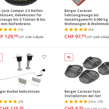
t-Jack Camper 2.0 Reifen-
Berger Caravan
tkissen, Hebekissen für
Fahrzeugwaage bis
rzeuge bis 6 Tonnen & bis
Gesamtgewicht 6.000 kg 
 mm Reifenbreite
Wohnwagen & Wohnmobi
(70)
(60)
F 129,
CHF 97,
00
95
UVP
CHF 149,00
UVP
CHF 159,
%
%
ger Kurbel Hubstützen
Berger Caravan Foot
Stützplatten 4er-Set
(28)
(
Über
100)
CHF 115,
CHF 8,
00
95
UVP
CHF 12,99