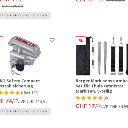
P
CHF 199,00
itere Ausführungen erhältlich
%
%
KO Safety Compact
Berger Markisensturmba
bstahlsicherung
Set für Thule Omnistor
Markisen, 9-teilig
(
Über
100)
(6)
F 74,
95
UVP
CHF 113,95
CHF 17,
95
UVP
CHF 34,9
itere Ausführungen erhältlich