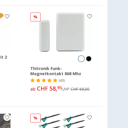
%
it 2
Thitronik Funk-
Magnetkontakt 868 Mhz
(43)
9
CHF 58,
95
ab
UVP
CHF 69,00
%