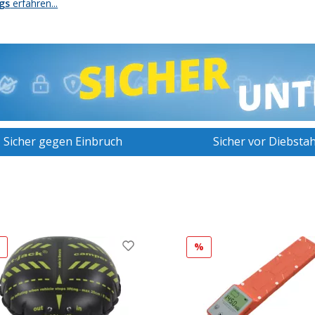
gs
erfahren...
Sicher gegen Einbruch
Sicher vor Diebstah
%
%