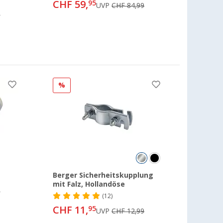
CHF 59,
95
UVP
CHF 84,99
9
%
Berger Sicherheitskupplung
mit Falz, Hollandöse
0
(12)
CHF 11,
95
UVP
CHF 12,99