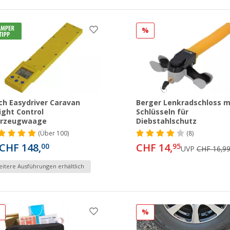
%
ch Easydriver Caravan
Berger Lenkradschloss m
ght Control
Schlüsseln für
hrzeugwaage
Diebstahlschutz
(
Über
100)
(8)
CHF 148,
CHF 14,
00
95
UVP
CHF 16,9
itere Ausführungen erhältlich
%
%