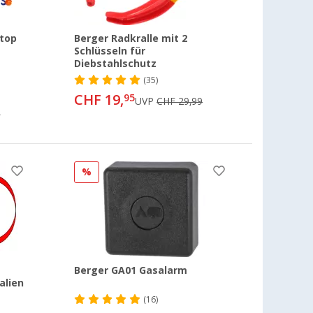
top
Berger Radkralle mit 2
Schlüsseln für
Diebstahlschutz
(35)
CHF 19,
95
UVP
CHF 29,99
5
%
Berger GA01 Gasalarm
alien
(16)