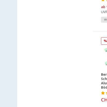
Dettingen unter Teck (84)
ab
Dornbirn (AT) (53)
UV
Eisenach (42)
We
Ellingen (57)
Erfurt (78)
Eriskirch (75)
Frankfurt am Main (92)
Freiburg (77)
Fulda (54)
Gera (64)
Gießen (65)
Ber
Grafenau (47)
Sch
Göttingen (72)
Alu
Böd
Gütersloh (64)
Hamburg (71)
CH
Hannover (75)