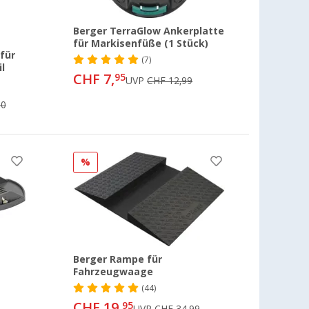
Berger TerraGlow Ankerplatte
für Markisenfüße (1 Stück)
für
(7)
l
CHF 7,
95
UVP
CHF 12,99
00
%
Berger Rampe für
Fahrzeugwaage
(44)
CHF 19,
95
UVP
CHF 34,99