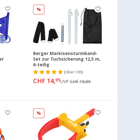
%
Berger Markisensturmband-
er
Set zur Tuchsicherung 12,5 m,
6-teilig
(
Über
100)
CHF 14,
95
UVP
CHF 19,99
%