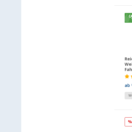
Heide (64)
Heidelberg (63)
Heiligenhafen (78)
Heiligenzimmern (76)
Herten (54)
Hooksiel (53)
Isny im Allgäu (64)
Rei
Kaiserslautern (80)
Wei
Kerpen (64)
Fa
Kesselsdorf (62)
ab
Kiel (86)
Klagenfurt (58)
We
Klettgau / Erzingen (88)
Kolbermoor (49)
Leipzig - Wiedemar (66)
Leverkusen (78)