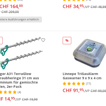
CHF 164,
CHF 34,
00
95
UVP
CHF 48,9
P
CHF 209,00
itere Ausführungen erhältlich
%
%
ger A31 TerraGlow
Linnepe TriGasAlarm
raubheringe 31 cm aus
Gaswarner 9 x 9 x 4 cm
minium für gemischte
(77)
en, 2er-Pack
CHF 91,
95
UVP
CHF 99,0
(4)
F 14,
95
UVP
CHF 19,99