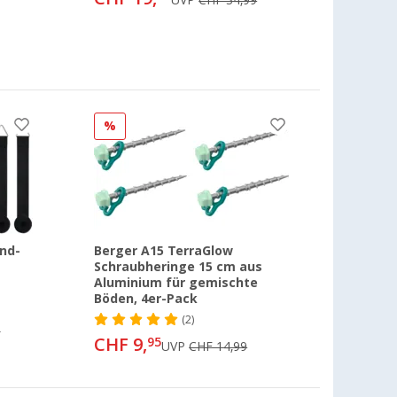
%
nd-
Berger A15 TerraGlow
Schraubheringe 15 cm aus
Aluminium für gemischte
Böden, 4er-Pack
(2)
9
CHF 9,
95
UVP
CHF 14,99