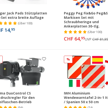
ger Jack Pads Stützplatten
Peggy Peg Fix&Go Peg&S
-Set extra breite Auflage
Markisen Set mit
Schraubheringe und
(
Über
100)
Ankerplatten 30-tlg.
F 14,
95
(
Über
100)
CHF 64,
95
UVP
CHF 81,9
%
%
ma DuoControl CS
IWH Aluminium
druckregler für den
Wendewarntafel 2-in-1 It
iflaschen-Betrieb
/ Spanien 50 x 50 cm
(56)
(74)