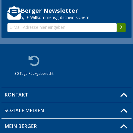
Berger Newsletter
5,- € Willkommensgutschein sichern
30 Tage Rückgaberecht
KONTAKT
SOZIALE MEDIEN
Du hast eine Frage?
MEIN BERGER
Filiale finden