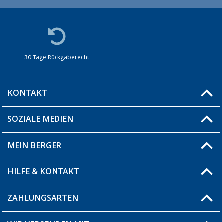
30 Tage Rückgaberecht
KONTAKT
SOZIALE MEDIEN
Du hast eine Frage?
MEIN BERGER
Filiale finden
HILFE & KONTAKT
Blog
Produkttester
ZAHLUNGSARTEN
Fragen & Antworten / FAQ
Berger Bewusst
Versandinformationen