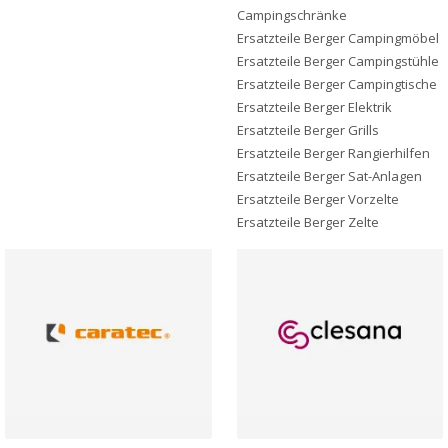
Campingschränke
Ersatzteile Berger Campingmöbel
Ersatzteile Berger Campingstühle
Ersatzteile Berger Campingtische
Ersatzteile Berger Elektrik
Ersatzteile Berger Grills
Ersatzteile Berger Rangierhilfen
Ersatzteile Berger Sat-Anlagen
Ersatzteile Berger Vorzelte
Ersatzteile Berger Zelte