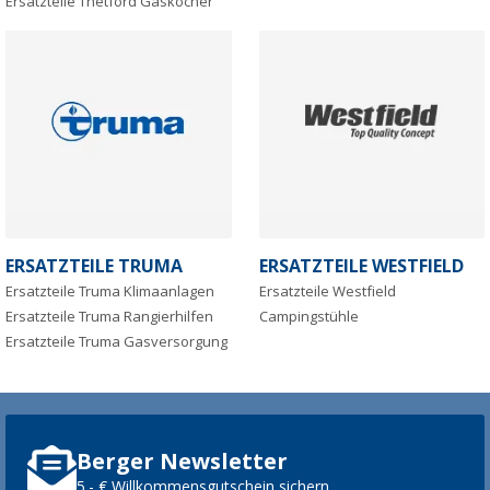
Ersatzteile Thetford Gaskocher
ERSATZTEILE TRUMA
ERSATZTEILE WESTFIELD
Ersatzteile Truma Klimaanlagen
Ersatzteile Westfield
Ersatzteile Truma Rangierhilfen
Campingstühle
Ersatzteile Truma Gasversorgung
Berger Newsletter
5,- € Willkommensgutschein sichern