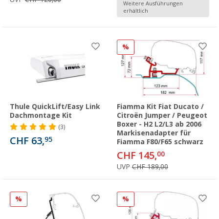
Weitere Ausführungen
erhältlich
%
Thule QuickLift/Easy Link
Fiamma Kit Fiat Ducato /
Dachmontage Kit
Citroën Jumper / Peugeot
Boxer - H2 L2/L3 ab 2006
(3)
Markisenadapter für
CHF 63,
95
Fiamma F80/F65 schwarz
CHF 145,
00
UVP
CHF 189,00
%
%