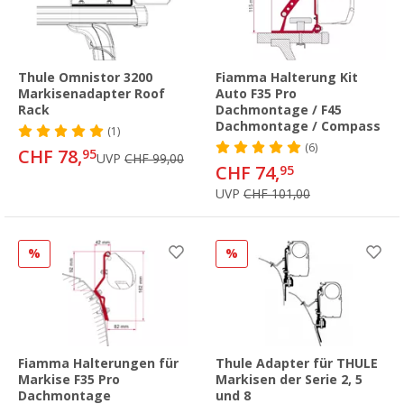
Thule Omnistor 3200
Fiamma Halterung Kit
Markisenadapter Roof
Auto F35 Pro
Rack
Dachmontage / F45
Dachmontage / Compass
(1)
(6)
CHF 78,
95
UVP
CHF 99,00
CHF 74,
95
UVP
CHF 101,00
%
%
Fiamma Halterungen für
Thule Adapter für THULE
Markise F35 Pro
Markisen der Serie 2, 5
Dachmontage
und 8