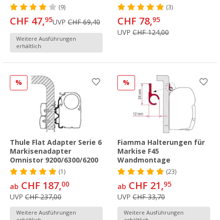
(9)
(3)
CHF 47,
CHF 78,
95
95
UVP
CHF 69,40
UVP
CHF 124,00
Weitere Ausführungen
erhältlich
%
%
Thule Flat Adapter Serie 6
Fiamma Halterungen für
Markisenadapter
Markise F45
Omnistor 9200/6300/6200
Wandmontage
(1)
(23)
CHF 187,
CHF 21,
00
95
ab
ab
UVP
CHF 237,00
UVP
CHF 33,70
Weitere Ausführungen
Weitere Ausführungen