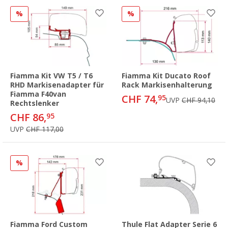
%
%
Fiamma Kit VW T5 / T6
Fiamma Kit Ducato Roof
RHD Markisenadapter für
Rack Markisenhalterung
Fiamma F40van
CHF 74,
95
UVP
CHF 94,10
Rechtslenker
CHF 86,
95
UVP
CHF 117,00
%
Fiamma Ford Custom
Thule Flat Adapter Serie 6