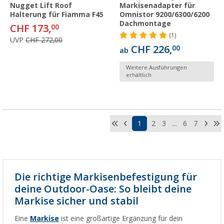
Nugget Lift Roof
Markisenadapter für
Halterung für Fiamma F45
Omnistor 9200/6300/6200
Dachmontage
CHF 173,
00
(1)
UVP
CHF 272,00
CHF 226,
00
ab
Weitere Ausführungen
erhältlich
1
2
3
...
6
7
Die richtige Markisenbefestigung für
deine Outdoor-Oase: So bleibt deine
Markise sicher und stabil
Eine
Markise
ist eine großartige Ergänzung für dein