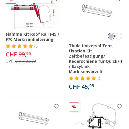
Fiamma Kit Roof Rail F45 /
F70 Markisenhalterung
Thule Universal Tent
(6)
Fixation Kit
CHF 99,
95
Zeltbefestigung/
UVP
CHF 133,00
Kederschiene für QuickFit
/ EasyLink
Markisenvorzelt
(5)
CHF 45,
95
%