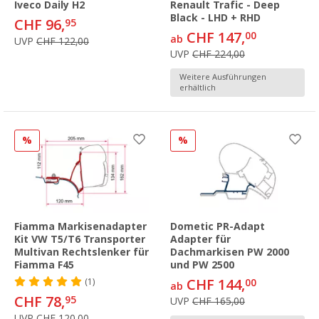
Iveco Daily H2
Renault Trafic - Deep
Black - LHD + RHD
CHF 96,
95
CHF 147,
00
ab
UVP
CHF 122,00
UVP
CHF 224,00
Weitere Ausführungen
erhältlich
%
%
Fiamma Markisenadapter
Dometic PR-Adapt
Kit VW T5/T6 Transporter
Adapter für
Multivan Rechtslenker für
Dachmarkisen PW 2000
Fiamma F45
und PW 2500
CHF 144,
(1)
00
ab
CHF 78,
95
UVP
CHF 165,00
UVP
CHF 120,00