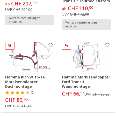
Transit / Tourneo Custom
CHF 207,
00
ab
CHF 110,
00
ab
UVP
CHF 262,00
UVP
CHF 172,00
Weitere Ausführungen
erhältlich
Weitere Ausführungen
erhältlich
%
%
Fiamma Kit VW T5/T6
Fiamma Markisenadapter
Markisenadapter
Ford Transit
Dachmontage
Wandmontage
CHF 66,
(2)
95
UVP
CHF 85,20
CHF 80,
95
UVP
CHF 112,00