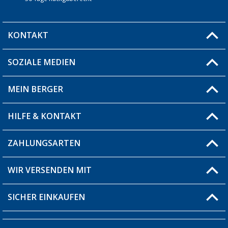
KONTAKT
SOZIALE MEDIEN
Du hast eine Frage?
MEIN BERGER
Filiale finden
HILFE & KONTAKT
Blog
Produkttester
ZAHLUNGSARTEN
Fragen & Antworten / FAQ
Berger Bewusst
Versandinformationen
WIR VERSENDEN MIT
Über uns
Rücksendung
SICHER EINKAUFEN
Bestellstatus