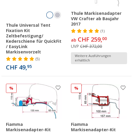
Thule Markisenadapter
VW Crafter ab Baujahr
2017
Thule Universal Tent
Fixation Kit
(1)
Zeltbefestigung/
CHF 259,
00
ab
Kederschiene für QuickFit
UVP
CHF 372,00
/ EasyLink
Markisenvorzelt
Weitere Ausführungen
(5)
erhältlich
CHF 49,
95
%
%
Fiamma
Fiamma
Markisenadapter-Kit
Markisenadapter-Kit