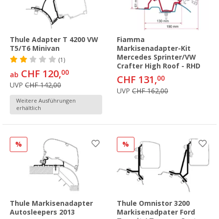
Thule Adapter T 4200 VW
Fiamma
T5/T6 Minivan
Markisenadapter-Kit
Mercedes Sprinter/VW
(1)
Crafter High Roof - RHD
CHF 120,
00
ab
CHF 131,
00
UVP
CHF 142,00
UVP
CHF 162,00
Weitere Ausführungen
erhältlich
%
%
Thule Markisenadapter
Thule Omnistor 3200
Autosleepers 2013
Markisenadpater Ford