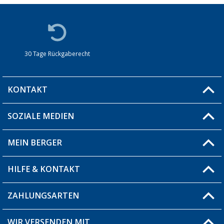
30 Tage Rückgaberecht
KONTAKT
SOZIALE MEDIEN
Du hast eine Frage?
MEIN BERGER
Filiale finden
HILFE & KONTAKT
Blog
Produkttester
ZAHLUNGSARTEN
Fragen & Antworten / FAQ
Berger Bewusst
Versandinformationen
WIR VERSENDEN MIT