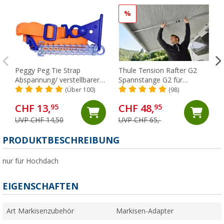
%
Peggy Peg Tie Strap
Thule Tension Rafter G2
Abspannung/ verstellbarer
Spannstange G2 für
Markiesenspanngurt
Omnistor 6200 + 6300 250
(Über 100)
(98)
cm
CHF 13,
CHF 48,
95
95
UVP CHF 14,50
UVP CHF 65,-
PRODUKTBESCHREIBUNG
nur für Hochdach
EIGENSCHAFTEN
Art Markisenzubehör
Markisen-Adapter