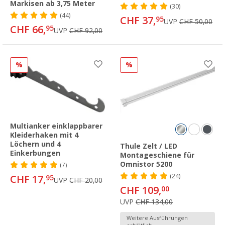
Markisen ab 3,75 Meter
(30)
(44)
CHF 37,
95
UVP
CHF 50,00
CHF 66,
95
UVP
CHF 92,00
%
%
Multianker einklappbarer
Kleiderhaken mit 4
Löchern und 4
Thule Zelt / LED
Einkerbungen
Montageschiene für
Omnistor 5200
(7)
(24)
CHF 17,
95
UVP
CHF 20,00
CHF 109,
00
UVP
CHF 134,00
Weitere Ausführungen