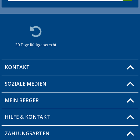
30 Tage Rückgaberecht
KONTAKT
SOZIALE MEDIEN
Du hast eine Frage?
MEIN BERGER
Filiale finden
HILFE & KONTAKT
Blog
Produkttester
ZAHLUNGSARTEN
Fragen & Antworten / FAQ