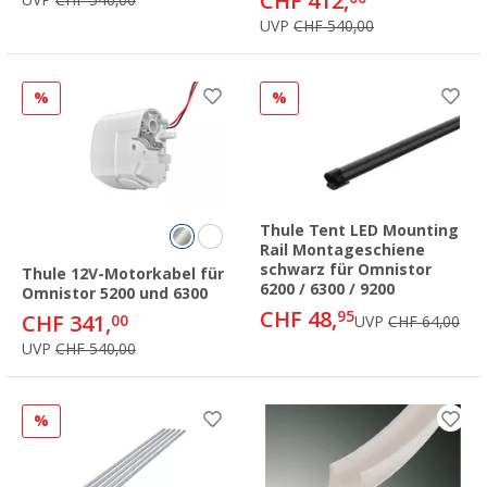
CHF 412,
UVP
CHF 540,00
%
%
Thule Tent LED Mounting
Rail Montageschiene
schwarz für Omnistor
Thule 12V-Motorkabel für
6200 / 6300 / 9200
Omnistor 5200 und 6300
CHF 48,
95
CHF 341,
00
UVP
CHF 64,00
UVP
CHF 540,00
%