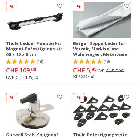
%
%
Thule Ladder Fixation Kit
Berger Doppelkeder für
Magnet Befestigungs kit
Vorzelt, Markise und
66 x 10 x 8 cm
Wohnwagen, Meterware
(16)
(16)
CHF 109,
CHF 5,
00
95
UVP
CHF 7,99
UVP
CHF 139,00
(CHF 5,95 / m)
%
%
Outwell Stahl Saugnapf
Thule Befestigungssatz