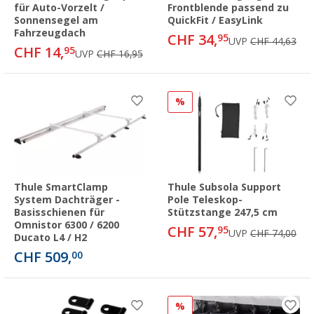
für Auto-Vorzelt /
Frontblende passend zu
Sonnensegel am
QuickFit / EasyLink
Fahrzeugdach
CHF 34,
95
UVP
CHF 44,63
CHF 14,
95
UVP
CHF 16,95
%
Thule SmartClamp
Thule Subsola Support
System Dachträger -
Pole Teleskop-
Basisschienen für
Stützstange 247,5 cm
Omnistor 6300 / 6200
CHF 57,
95
UVP
CHF 74,00
Ducato L4 / H2
CHF 509,
00
%