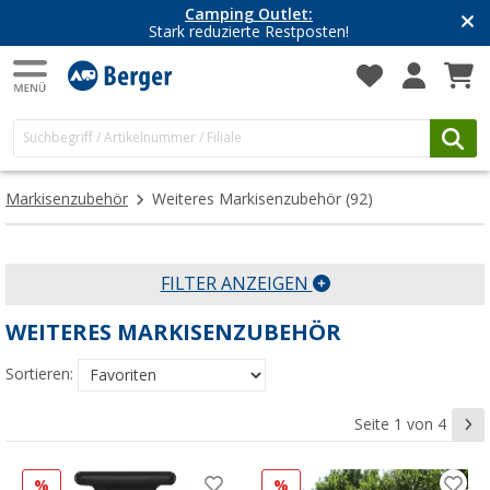
Camping Outlet:
Stark reduzierte Restposten!
Markisenzubehör
Weiteres Markisenzubehör
(92)
FILTER ANZEIGEN
WEITERES MARKISENZUBEHÖR
Sortieren:
Seite 1 von 4
%
%