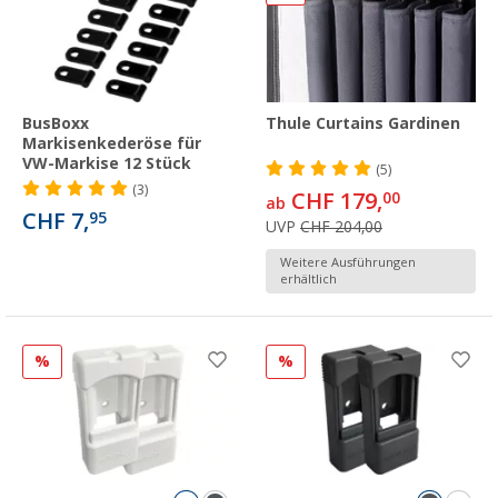
BusBoxx
Thule Curtains Gardinen
Markisenkederöse für
VW-Markise 12 Stück
(5)
(3)
CHF 179,
00
ab
CHF 7,
95
UVP
CHF 204,00
Weitere Ausführungen
erhältlich
%
%