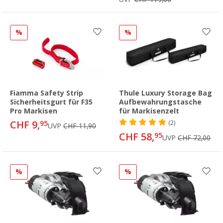
%
%
Fiamma Safety Strip
Thule Luxury Storage Bag
Sicherheitsgurt für F35
Aufbewahrungstasche
Pro Markisen
für Markisenzelt
CHF 9,
95
(2)
UVP
CHF 11,90
CHF 58,
95
UVP
CHF 72,00
%
%