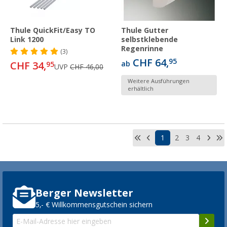
Thule QuickFit/Easy TO
Thule Gutter
Link 1200
selbstklebende
Regenrinne
(3)
CHF 64,
95
CHF 34,
ab
95
UVP
CHF 46,00
Weitere Ausführungen
erhältlich
1
2
3
4
Berger Newsletter
5,- € Willkommensgutschein sichern