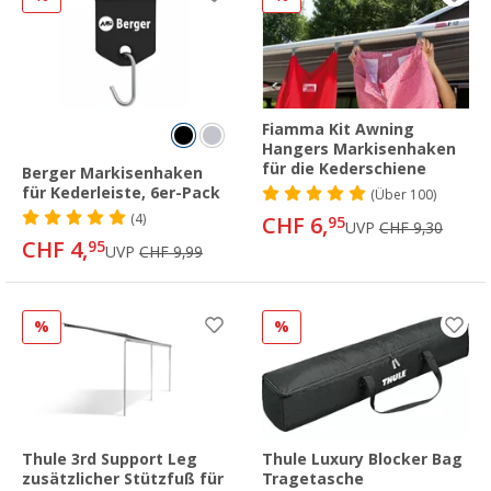
Fiamma Kit Awning
Hangers Markisenhaken
für die Kederschiene
Berger Markisenhaken
für Kederleiste, 6er-Pack
(
Über
100)
(4)
CHF 6,
95
UVP
CHF 9,30
CHF 4,
95
UVP
CHF 9,99
%
%
Thule 3rd Support Leg
Thule Luxury Blocker Bag
zusätzlicher Stützfuß für
Tragetasche