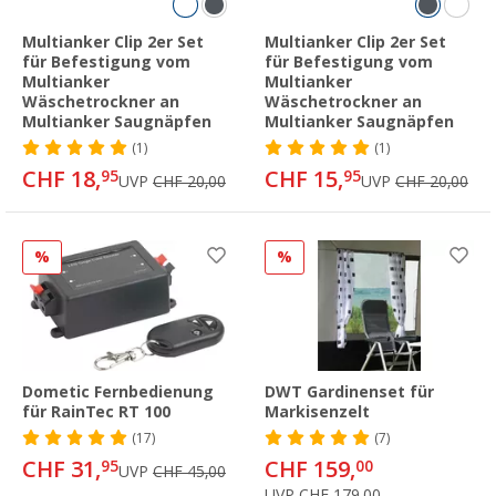
Multianker Clip 2er Set
Multianker Clip 2er Set
für Befestigung vom
für Befestigung vom
Multianker
Multianker
Wäschetrockner an
Wäschetrockner an
Multianker Saugnäpfen
Multianker Saugnäpfen
(1)
(1)
CHF 18,
CHF 15,
95
95
UVP
CHF 20,00
UVP
CHF 20,00
%
%
Dometic Fernbedienung
DWT Gardinenset für
für RainTec RT 100
Markisenzelt
(17)
(7)
CHF 31,
CHF 159,
95
00
UVP
CHF 45,00
UVP
CHF 179,00