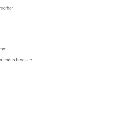
tierbar
0 mm
Innendurchmesser