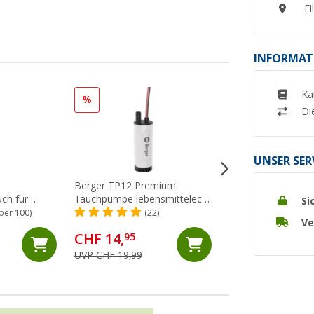
Fi
INFORMAT
Ka
%
%
Di
UNSER SER
Berger TP12 Premium
Berger Einfüllkann
ch für
Tauchpumpe lebensmittelecht
flexiblem Ausgieße
Si
5 mm
12V 0,8 bar 12 l/min
ber 100)
(22)
(Üb
Ve
CHF 14,
CHF 19,
95
95
UVP CHF 19,99
UVP CHF 29,99