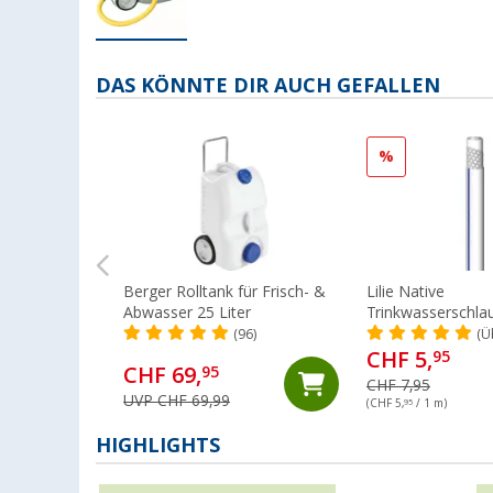
DAS KÖNNTE DIR AUCH GEFALLEN
%
Berger Rolltank für Frisch- &
Lilie Native
Abwasser 25 Liter
Trinkwasserschlau
Kaltwasser 10x1
(96)
(Ü
(Meterware)
CHF 5,
95
CHF 69,
95
CHF 7,95
UVP CHF 69,99
(CHF 5,
95
/ 1 m)
HIGHLIGHTS