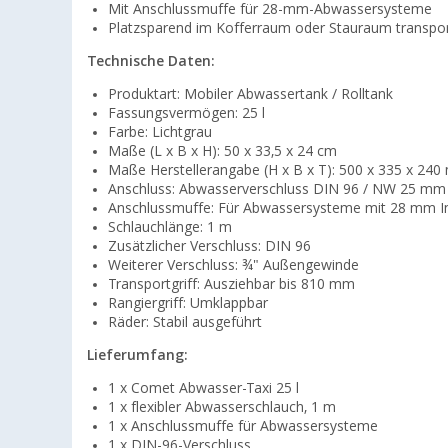
Mit Anschlussmuffe für 28-mm-Abwassersysteme
Platzsparend im Kofferraum oder Stauraum transpor
Technische Daten:
Produktart: Mobiler Abwassertank / Rolltank
Fassungsvermögen: 25 l
Farbe: Lichtgrau
Maße (L x B x H): 50 x 33,5 x 24 cm
Maße Herstellerangabe (H x B x T): 500 x 335 x 24
Anschluss: Abwasserverschluss DIN 96 / NW 25 mm
Anschlussmuffe: Für Abwassersysteme mit 28 mm 
Schlauchlänge: 1 m
Zusätzlicher Verschluss: DIN 96
Weiterer Verschluss: ¾" Außengewinde
Transportgriff: Ausziehbar bis 810 mm
Rangiergriff: Umklappbar
Räder: Stabil ausgeführt
Lieferumfang:
1 x Comet Abwasser-Taxi 25 l
1 x flexibler Abwasserschlauch, 1 m
1 x Anschlussmuffe für Abwassersysteme
1 x DIN-96-Verschluss