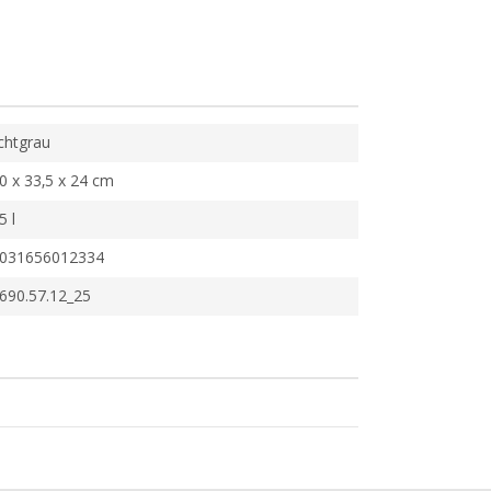
ichtgrau
0 x 33,5 x 24 cm
5 l
031656012334
690.57.12_25