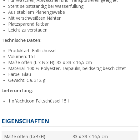
Für Waschen, Abwaschen und Transportieren geeignet
Steht selbstständig bei Wasserfüllung
Aus stabilem Planengewebe
Mit verschweißten Nähten
Platzsparend faltbar
Leicht zu verstauen
Technische Daten:
Produktart: Faltschüssel
Volumen: 15 l
Maße offen (L x B x H): 33 x 33 x 16,5 cm
Material: 100 % Polyester, Tarpaulin, beidseitig beschichtet
Farbe: Blau
Gewicht: Ca. 312 g
Lieferumfang:
1 x Yachticon Faltschüssel 15 l
EIGENSCHAFTEN
Maße offen (LxBxH)
33 x 33 x 16,5 cm