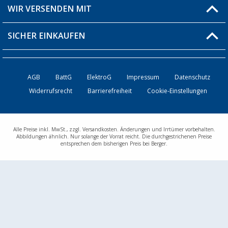
Versandinformationen
WIR VERSENDEN MIT
Über uns
Rücksendung
SICHER EINKAUFEN
Bestellstatus
Händler werden
AGB
BattG
ElektroG
Impressum
Datenschutz
Widerrufsrecht
Barrierefreiheit
Cookie-Einstellungen
Kontakt
Alle Preise inkl. MwSt., zzgl. Versandkosten. Änderungen und Irrtümer vorbehalten.
Abbildungen ähnlich. Nur solange der Vorrat reicht. Die durchgestrichenen Preise
entsprechen dem bisherigen Preis bei Berger.