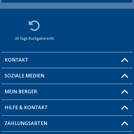
30 Tage Rückgaberecht
KONTAKT
SOZIALE MEDIEN
Du hast eine Frage?
MEIN BERGER
Filiale finden
HILFE & KONTAKT
Blog
Produkttester
ZAHLUNGSARTEN
Fragen & Antworten / FAQ
Berger Bewusst