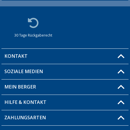
30 Tage Rückgaberecht
KONTAKT
SOZIALE MEDIEN
Du hast eine Frage?
MEIN BERGER
Filiale finden
HILFE & KONTAKT
Blog
Produkttester
ZAHLUNGSARTEN
Fragen & Antworten / FAQ
Berger Bewusst