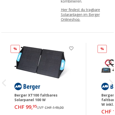
kombinieren.
Hier findest du tragbare
Solaranlagen im Berger
Onlineshop.
%
%
Berger XT100 faltbares
Berger
Solarpanel 100 W
faltbar
W inkl.
CHF 99,
95
UVP
CHF 149,00
CHF 1