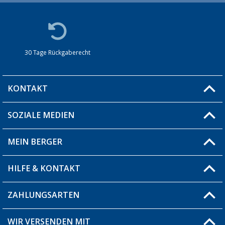
30 Tage Rückgaberecht
KONTAKT
SOZIALE MEDIEN
Du hast eine Frage?
MEIN BERGER
Filiale finden
HILFE & KONTAKT
Blog
Produkttester
ZAHLUNGSARTEN
Fragen & Antworten / FAQ
Berger Bewusst
Versandinformationen
WIR VERSENDEN MIT