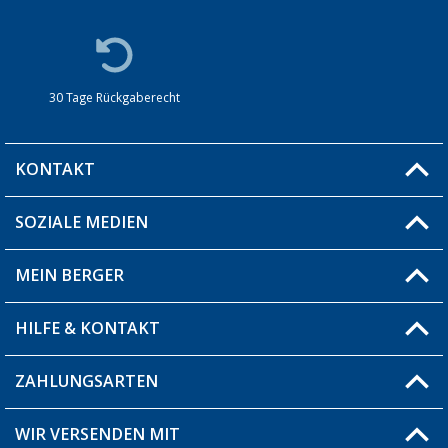
30 Tage Rückgaberecht
KONTAKT
SOZIALE MEDIEN
Du hast eine Frage?
MEIN BERGER
Filiale finden
HILFE & KONTAKT
Blog
Produkttester
ZAHLUNGSARTEN
Fragen & Antworten / FAQ
Berger Bewusst
Versandinformationen
WIR VERSENDEN MIT