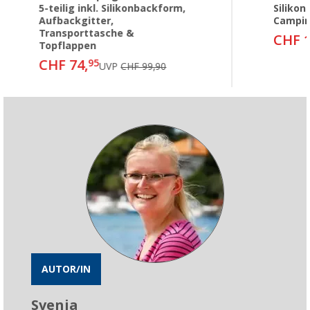
5-teilig inkl. Silikonbackform,
Siliko
Aufbackgitter,
Campi
Transporttasche &
CHF 1
Topflappen
CHF 74,
95
UVP
CHF 99,90
AUTOR/IN
Svenja