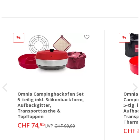
%
%
Omnia Campingbackofen Set
Omnia x
5-teilig inkl. Silikonbackform,
Campin
Aufbackgitter,
5-tlg. 
Transporttasche &
Aufbac
Topflappen
Transp
Therm
CHF 74,
95
UVP
CHF 99,90
CHF 8