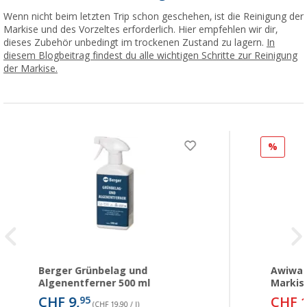
Wenn nicht beim letzten Trip schon geschehen, ist die Reinigung der
Markise und des Vorzeltes erforderlich. Hier empfehlen wir dir,
dieses Zubehör unbedingt im trockenen Zustand zu lagern.
In
diesem Blogbeitrag findest du alle wichtigen Schritte zur Reinigung
der Markise.
%
Berger Grünbelag und
Awiwa 
Algenentferner 500 ml
Markise
CHF 9,
CHF 1
95
(CHF 19,90 / l)