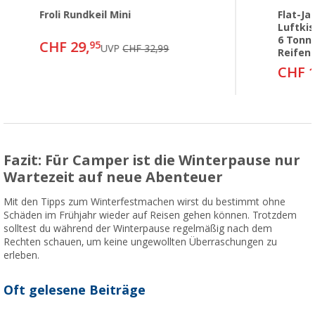
Froli Rundkeil Mini
Flat-Ja
Luftkis
6 Tonn
CHF 29,
95
UVP
CHF 32,99
Reifen
CHF 1
Fazit: Für Camper ist die Winterpause nur
Wartezeit auf neue Abenteuer
Mit den Tipps zum Winterfestmachen wirst du bestimmt ohne
Schäden im Frühjahr wieder auf Reisen gehen können. Trotzdem
solltest du während der Winterpause regelmäßig nach dem
Rechten schauen, um keine ungewollten Überraschungen zu
erleben.
Oft gelesene Beiträge