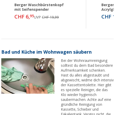
Berger Waschbürstenkopf
Berger
mit Seifenspender
Acrylgl
CHF 6,
CHF 1
95
UVP
CHF 19,99
Bad und Küche im Wohnwagen säubern
Bei der Wohnraumreinigung
solltest du dem Bad besondere
Aufmerksamkeit schenken.
Hast du alles abgestaubt und
abgewischt, widme dich intensiv
der Kassettentoilette. Hier gibt
es spezielle Reiniger, die das
Klo wieder hygienisch
saubermachen. Achte auf eine
gründliche Reinigung von
Kassette, Schieber und
Fäkalientank. Vergiss nicht, die