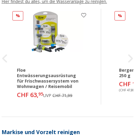
Hier findest du alles, um die Wasseranlage zu reinigen.
%
%
Floe
Berger
Entwässerungsausrüstung
250 g
für Frischwassersystem von
CHF 1
Wohnwagen / Reisemobil
(CHF 47,80 
CHF 63,
95
UVP
CHF 71,99
Markise und Vorzelt reinigen