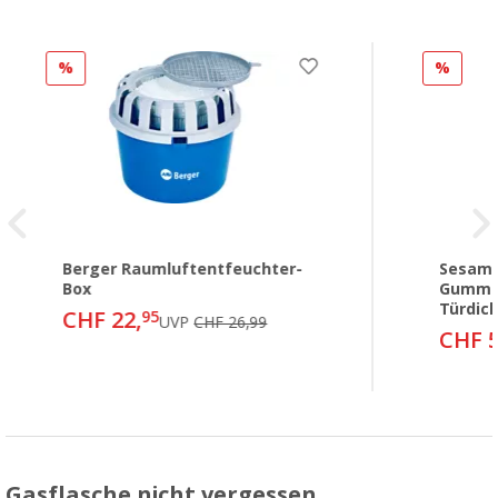
%
%
Berger Raumluftentfeuchter-
Sesam 
Box
Gummip
Türdic
CHF 22,
95
UVP
CHF 26,99
CHF 5
Gasflasche nicht vergessen