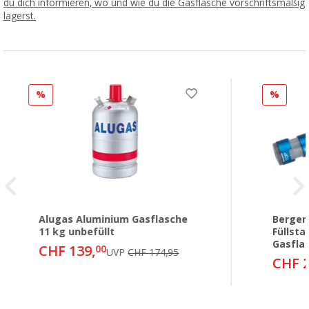
du dich informieren, wo und wie du die Gasflasche vorschriftsmäßig
lagerst.
%
%
Alugas Aluminium Gasflasche
Berger
11 kg unbefüllt
Füllsta
Gasfla
CHF 139,
00
UVP
CHF 174,95
CHF 2