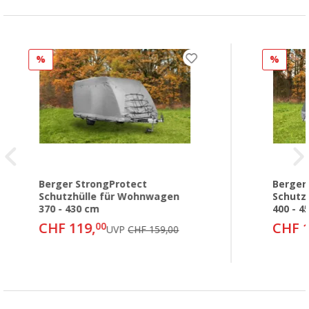
%
%
Berger StrongProtect
Berger
Schutzhülle für Wohnwagen
Schutz
370 - 430 cm
400 - 4
CHF 119,
CHF 1
00
UVP
CHF 159,00