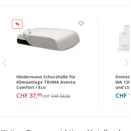
%
Hindermann Schutzhülle für
Dometi
Klimaanlage TRUMA Aventa
WA 120
Comfort / Eco
und LS
CHF 37,
CHF 1
95
UVP
CHF 59,00