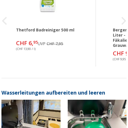
Thetford Badreiniger 500 ml
Berger
Liter -
Fäkalie
CHF 6,
95
UVP
CHF 7,95
Grauwa
(CHF 13,90 / l)
CHF 9
(CHF 9,95 /
Wasserleitungen aufbereiten und leeren