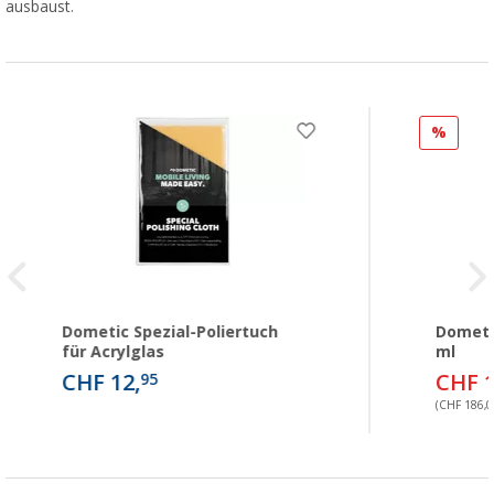
ausbaust.
%
Dometic Spezial-Poliertuch
Dometic
für Acrylglas
ml
CHF 12,
CHF 1
95
(CHF 186,00