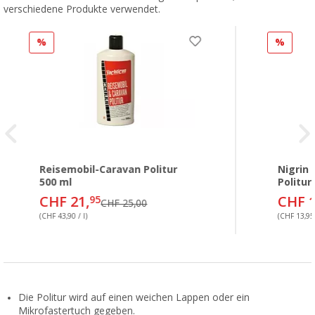
verschiedene Produkte verwendet.
%
%
Reisemobil-Caravan Politur
Nigrin
500 ml
Politur
CHF 21,
CHF 1
95
CHF 25,00
(CHF 43,90 / l)
(CHF 13,95 
Die Politur wird auf einen weichen Lappen oder ein
Mikrofastertuch gegeben.