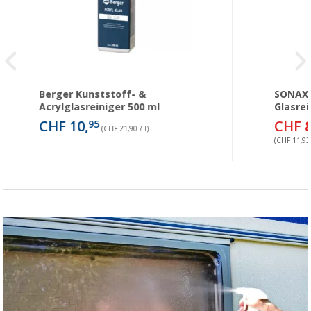
Berger Kunststoff- &
SONAX 
Acrylglasreiniger 500 ml
Glasrei
CHF 10,
CHF 8
95
(CHF 21,90 / l)
(CHF 11,93 