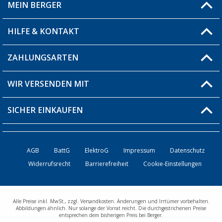
MEIN BERGER
Filiale finden
HILFE & KONTAKT
Blog
Produkttester
ZAHLUNGSARTEN
Fragen & Antworten / FAQ
Berger Bewusst
Versandinformationen
WIR VERSENDEN MIT
Über uns
Rücksendung
SICHER EINKAUFEN
Bestellstatus
Händler werden
AGB
BattG
ElektroG
Impressum
Datenschutz
Widerrufsrecht
Barrierefreiheit
Cookie-Einstellungen
Kontakt
Alle Preise inkl. MwSt., zzgl. Versandkosten. Änderungen und Irrtümer vorbehalten.
Abbildungen ähnlich. Nur solange der Vorrat reicht. Die durchgestrichenen Preise
entsprechen dem bisherigen Preis bei Berger.