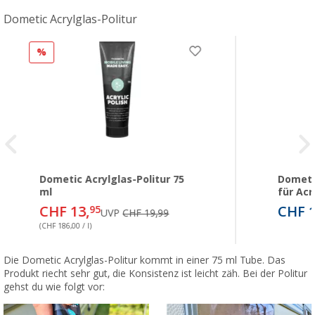
Dometic Acrylglas-Politur
%
Dometic Acrylglas-Politur 75
Dometi
ml
für Acr
CHF 13,
CHF 1
95
UVP
CHF 19,99
(CHF 186,00 / l)
Die Dometic Acrylglas-Politur kommt in einer 75 ml Tube. Das
Produkt riecht sehr gut, die Konsistenz ist leicht zäh. Bei der Politur
gehst du wie folgt vor: