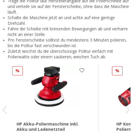
Trage die Politur laut Herstellerangabe auf die Polierscheibe auf
und verteile sie auf der Fensterscheibe, ohne dass die Maschine
läuft.
Schalte die Maschine jetzt an und achte auf eine geringe
Drehzahl.
Fahre die Scheibe mit kreisenden Bewegungen ab und verharre
nicht an einer Stelle.
Pro Fensterscheibe solltest du mindestens 3 Minuten polieren,
bis die Politur fast verschwunden ist.
Zuletzt wischst du die überschüssige Politur einfach mit
Polierwatte oder einem sauberen, weichen Tuch ab.
%
%
HP Akku-Poliermaschine inkl.
HP Kom
Akku und Ladenetzteil
Polierm