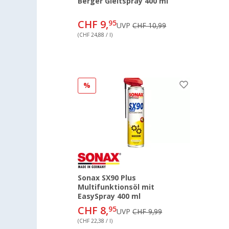
Berger Gleitspray 400 ml
CHF 9,
95
UVP
CHF 10,99
(CHF 24,88 / l)
%
Sonax SX90 Plus
Multifunktionsöl mit
EasySpray 400 ml
CHF 8,
95
UVP
CHF 9,99
(CHF 22,38 / l)