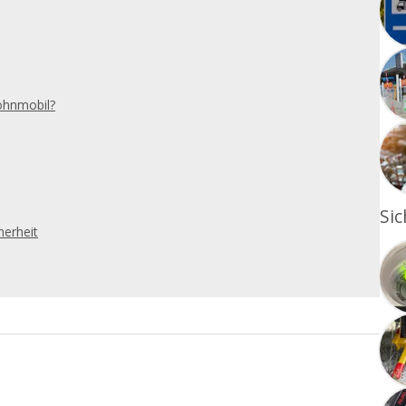
ohnmobil?
Sic
herheit