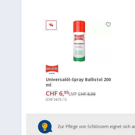
%
Universalöl-Spray Ballistol 200
ml
CHF 6,
95
UVP
CHF 8,98
(CHF 34,75 / l)
Zur Pflege von Schlössern eignet sich au