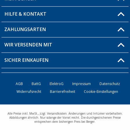
Filiale finden
HILFE & KONTAKT
Blog
Produkttester
ZAHLUNGSARTEN
Fragen & Antworten / FAQ
Berger Bewusst
Versandinformationen
WIR VERSENDEN MIT
Über uns
Rücksendung
SICHER EINKAUFEN
Bestellstatus
Händler werden
AGB
BattG
ElektroG
Impressum
Datenschutz
Widerrufsrecht
Barrierefreiheit
Cookie-Einstellungen
Kontakt
Alle Preise inkl. MwSt., zzgl. Versandkosten. Änderungen und Irrtümer vorbehalten.
Abbildungen ähnlich. Nur solange der Vorrat reicht. Die durchgestrichenen Preise
entsprechen dem bisherigen Preis bei Berger.