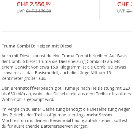
CHF 2.550,
CHF 2
00
UVP
CHF 3.179,00
UVP
CHF
Truma Combi D: Heizen mit Diesel
Auch mit Diesel kannst du eine Truma Combi betreiben. Auf Basis
der Combi 6 bietet Truma die Dieselheizung Combi 6D an. Mit
einem Gewicht von etwa 15,8 Kilogramm ist die Combi 6D etwas
schwerer als das Basismodell, auch die Länge fällt um 15
Zentimeter größer aus.
Den
Brennstoffverbauch
gibt Truma je nach Heizleistung mit 220
bis 630 ml/h an, wobei der Diesel direkt aus dem Treibstofftank des
Wohnmobils gepumpt wird.
Im Vergleich zu einer Gasheizung benötigt die Dieselheizung wegen
des Betriebs der Treibstoffpumpe allerdings
mehr Strom
.
Möchtest du mit deinem Reisemobil häufig autark stehen, solltest
du für ausreichende Batteriereserven sorgen.