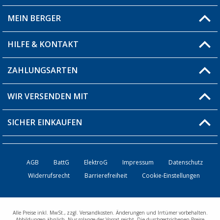
MEIN BERGER
Filiale finden
HILFE & KONTAKT
Blog
Produkttester
ZAHLUNGSARTEN
Fragen & Antworten / FAQ
Berger Bewusst
Versandinformationen
WIR VERSENDEN MIT
Über uns
Rücksendung
SICHER EINKAUFEN
Bestellstatus
Händler werden
AGB
BattG
ElektroG
Impressum
Datenschutz
Widerrufsrecht
Barrierefreiheit
Cookie-Einstellungen
Kontakt
Alle Preise inkl. MwSt., zzgl. Versandkosten. Änderungen und Irrtümer vorbehalten.
Abbildungen ähnlich. Nur solange der Vorrat reicht. Die durchgestrichenen Preise