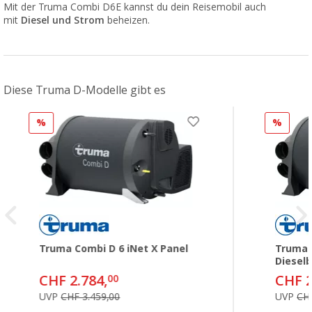
Mit der Truma Combi D6E kannst du dein Reisemobil auch
mit
Diesel und Strom
beheizen.
Diese Truma D-Modelle gibt es
%
%
Truma Combi D 6 iNet X Panel
Truma 
Diesel
CHF 2.784,
CHF 2
00
UVP
CHF 3.459,00
UVP
CHF