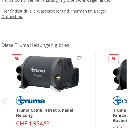
Truma Combi vermehrt Einzug in große Wohnwagen findet.
Hier findest du alle Wasserboiler und Thermen im Berger
Onlineshop.
Diese Truma Heizungen gibt es
%
%
Truma Combi 4 iNet X Panel
Truma 
Heizung
Fahrze
Gasbet
CHF 1.954,
00