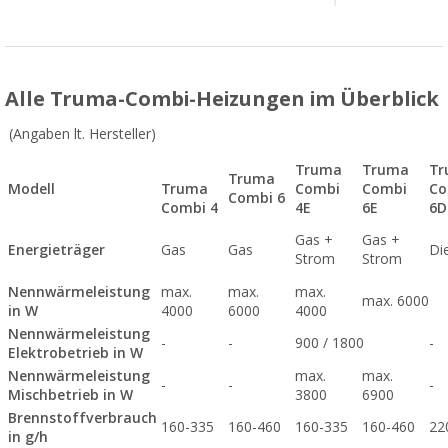
Alle Truma-Combi-Heizungen im Überblick
(Angaben lt. Hersteller)
Truma
Truma
Tr
Truma
Modell
Truma
Combi
Combi
Co
Combi 6
Combi 4
4E
6E
6D
Gas +
Gas +
Energieträger
Gas
Gas
Di
Strom
Strom
Nennwärmeleistung
max.
max.
max.
max. 6000
in W
4000
6000
4000
Nennwärmeleistung
-
-
900 / 1800
-
Elektrobetrieb in W
Nennwärmeleistung
max.
max.
-
-
-
Mischbetrieb in W
3800
6900
Brennstoffverbrauch
160-335
160-460
160-335
160-460
22
in g/h