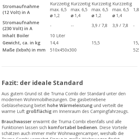
Kurzzeitig
Kurzzeitig
Kurzzeitig
Kurzzeitig
Stromaufnahme
max. 6,5
max. 6,5
max. 6,5
max. 6,5
1,
(12 Volt) in A
⌀
1,2
⌀
1,4
⌀
1,2
⌀
1,4
Stromaufnahme
-
--
3,9 / 7,8
3,9 / 7,8
-
(230 Volt) in A
Inhalt Boiler
10 Liter
Gewicht, ca. in kg
14,4
15,5
15
Maße (lxbxh) in mm
510x450x300
52
Fazit: der ideale Standard
Aus gutem Grund ist die Truma Combi der Standard unter den
modernen Wohnmobilheizungen. Die gasbetriebene
Gebläseheizung bietet
hohe Wärmeleistung
und verteilt die
warme Luft
großflächig
im Innenraum des Campingfahrzeugs.
Brauchwasser
erwärmt die Truma Combi ebenfalls und alle
Funktionen lassen sich
komfortabel bedienen
. Diese Vorteile
schätzen auch immer mehr Wohnwagencamper, weshalb die