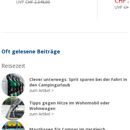
CHF 2
UVP
CHF 2.349,00
UVP
CHF
Oft gelesene Beiträge
Reisezeit
Clever unterwegs: Sprit sparen bei der Fahrt in
den Campingurlaub
zum Artikel
Tipps gegen Hitze im Wohnmobil oder
Wohnwagen
zum Artikel
Mautboxen für Camper im Vergleich