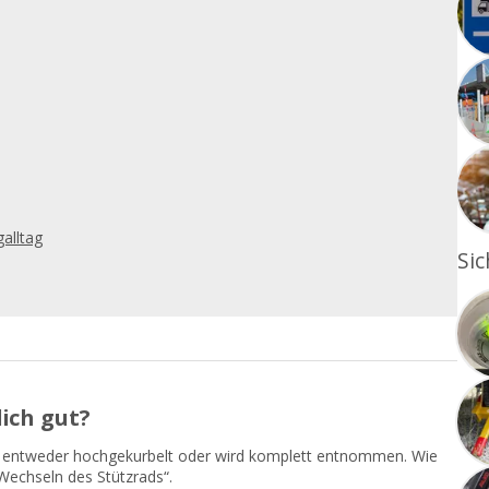
galltag
Sic
lich gut?
ist entweder hochgekurbelt oder wird komplett entnommen. Wie
„Wechseln des Stützrads“.