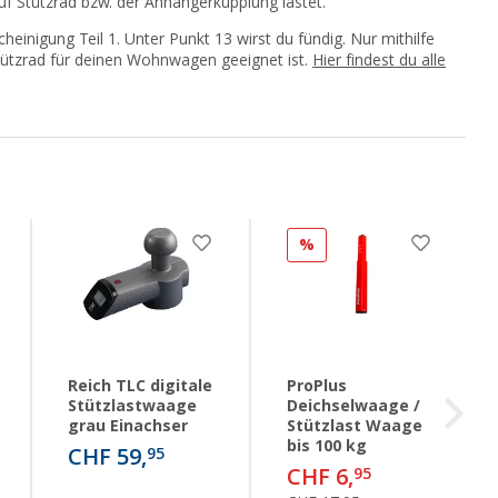
uf Stützrad bzw. der Anhängerkupplung lastet.
heinigung Teil 1. Unter Punkt 13 wirst du fündig. Nur mithilfe
tützrad für deinen Wohnwagen geeignet ist.
Hier findest du alle
%
Reich TLC digitale
ProPlus
Stützlastwaage
Deichselwaage /
grau Einachser
Stützlast Waage
bis 100 kg
CHF 59,
95
CHF 6,
95