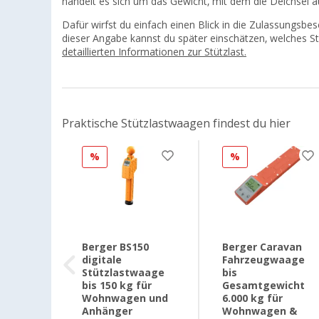
handelt es sich um das Gewicht, mit dem die Deichsel a
Dafür wirfst du einfach einen Blick in die Zulassungsbesc
dieser Angabe kannst du später einschätzen, welches S
detaillierten Informationen zur Stützlast.
Praktische Stützlastwaagen findest du hier
%
%
Berger BS150
Berger Caravan
hänger
digitale
Fahrzeugwaage
waage
Stützlastwaage
bis
bis 150 kg für
Gesamtgewicht
5
Wohnwagen und
6.000 kg für
Anhänger
Wohnwagen &