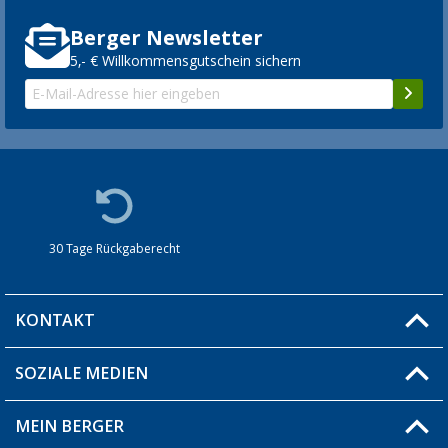
Berger Newsletter
5,- € Willkommensgutschein sichern
30 Tage Rückgaberecht
KONTAKT
SOZIALE MEDIEN
Du hast eine Frage?
MEIN BERGER
Filiale finden