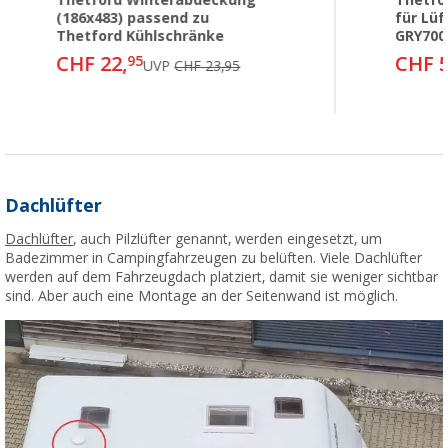
Thetford Winterabdeckung
Thetfo
(186x483) passend zu
für Lü
Thetford Kühlschränke
GRY7000
CHF 22,
CHF 5
95
UVP
CHF 23,95
Dachlüfter
Dachlüfter
, auch Pilzlüfter genannt, werden eingesetzt, um
Badezimmer in Campingfahrzeugen zu belüften. Viele Dachlüfter
werden auf dem Fahrzeugdach platziert, damit sie weniger sichtbar
sind. Aber auch eine Montage an der Seitenwand ist möglich.