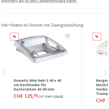
besonders gut für dein Campingfahrzeug eignet.
Hier findest du Fenster mit Zwangsbelüftung
%
%
Dometic Mini Heki S 40 x 40
Berger
cm Dachhaube für
Moskit
Dachstärken 43-60 mm
Verdun
Transp
CHF 125,
00
UVP
CHF 139,00
CHF 7