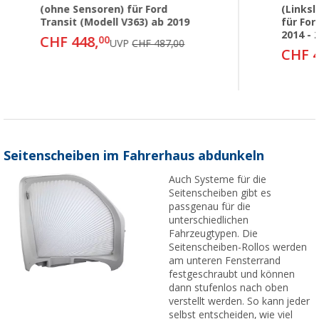
(ohne Sensoren) für Ford
(Linksl
Transit (Modell V363) ab 2019
für For
2014 - 
CHF 448,
00
UVP
CHF 487,00
CHF 4
Seitenscheiben im Fahrerhaus abdunkeln
Auch Systeme für die
Seitenscheiben gibt es
passgenau für die
unterschiedlichen
Fahrzeugtypen. Die
Seitenscheiben-Rollos werden
am unteren Fensterrand
festgeschraubt und können
dann stufenlos nach oben
verstellt werden. So kann jeder
selbst entscheiden, wie viel