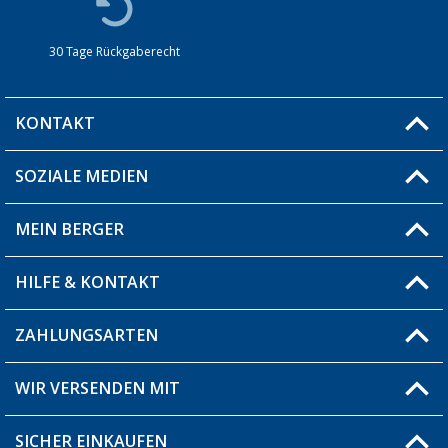
30 Tage Rückgaberecht
KONTAKT
SOZIALE MEDIEN
Du hast eine Frage?
MEIN BERGER
Filiale finden
HILFE & KONTAKT
Blog
Produkttester
ZAHLUNGSARTEN
Fragen & Antworten / FAQ
Berger Bewusst
Versandinformationen
WIR VERSENDEN MIT
Über uns
Rücksendung
SICHER EINKAUFEN