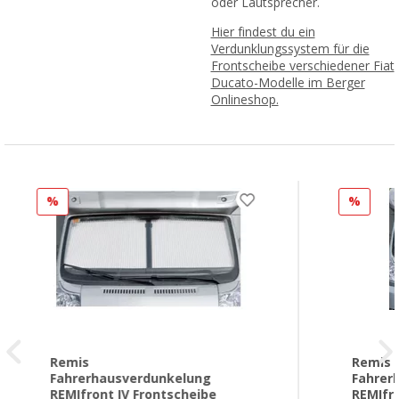
oder Lautsprecher.
Hier findest du ein
Verdunklungssystem für die
Frontscheibe verschiedener Fiat
Ducato-Modelle im Berger
Onlineshop.
%
%
Remis
Remis
Fahrerhausverdunkelung
Fahrer
REMIfront IV Frontscheibe
REMIfro