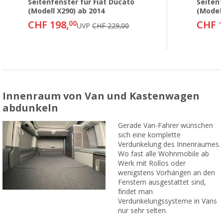
Seitenfenster für Fiat Ducato
Seitenf
(Modell X290) ab 2014
(Modell
CHF 198,
CHF 1
00
UVP
CHF 229,00
Innenraum von Van und Kastenwagen
abdunkeln
Gerade Van-Fahrer wünschen
sich eine komplette
Verdunkelung des Innenraumes.
Wo fast alle Wohnmobile ab
Werk mit Rollos oder
wenigstens Vorhängen an den
Fenstern ausgestattet sind,
findet man
Verdunkelungssysteme in Vans
nur sehr selten.