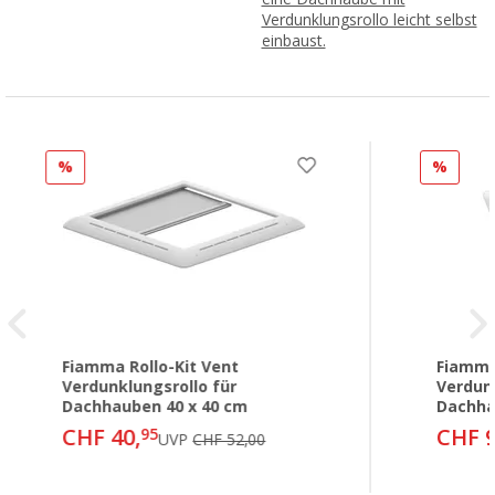
Verdunklungsrollo leicht selbst
einbaust.
%
%
Fiamma Rollo-Kit Vent
Fiamma
Verdunklungsrollo für
Verdun
Dachhauben 40 x 40 cm
Dachha
CHF 40,
CHF 9
95
UVP
CHF 52,00