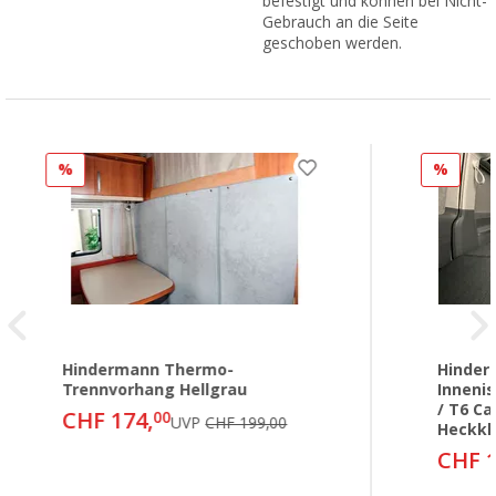
befestigt und können bei Nicht-
Gebrauch an die Seite
geschoben werden.
%
%
Hindermann Thermo-
Hinder
Trennvorhang Hellgrau
Inneni
/ T6 C
CHF 174,
00
UVP
CHF 199,00
Heckkl
CHF 1